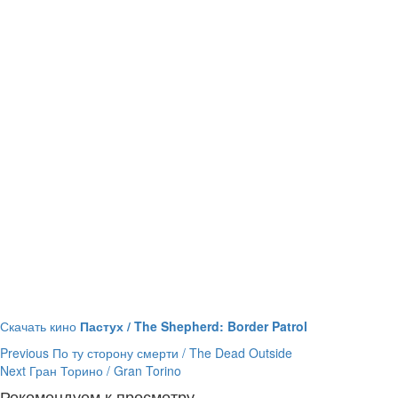
Скачать кино
Пастух / The Shepherd: Border Patrol
Continue
Previous
По ту сторону смерти / The Dead Outside
Next
Гран Торино / Gran Torino
Reading
Рекомендуем к просмотру