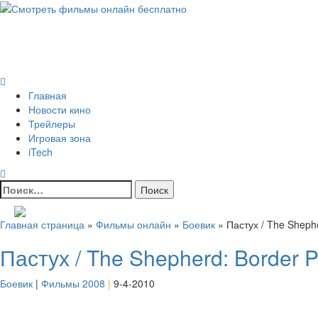
Skip
to
Всё о кино и не только
content
Все актуальные и интересные новости на 24kadra.ru
Primary
Menu
Главная
Новости кино
Трейлеры
Игровая зона
iTech
Найти:
Главная страница
»
Фильмы онлайн
»
Боевик
»
Пастух / The Shephe
Пастух / The Shepherd: Border P
Боевик
|
Фильмы 2008
|
9-4-2010