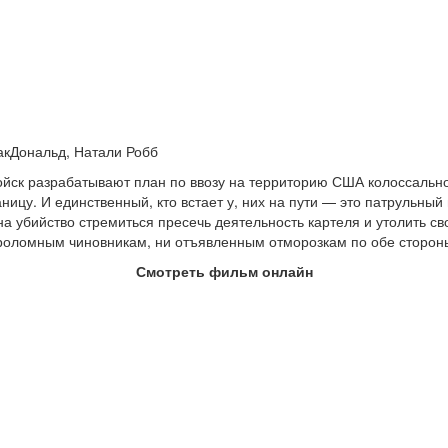
акДональд, Натали Робб
ск разрабатывают план по ввозу на территорию США колоссально
ницу. И единственный, кто встает у, них на пути — это патрульны
 убийство стремиться пресечь деятельность картеля и утолить с
ероломным чиновникам, ни отъявленным отморозкам по обе сторо
Смотреть фильм онлайн