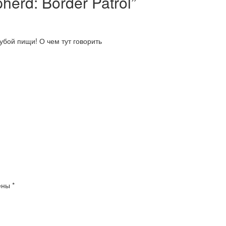
herd: Border Patrol
”
бой пищи! О чем тут говорить
чены
*