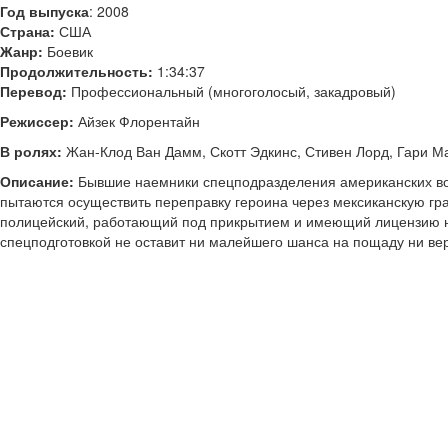
Год выпуска
: 2008
Страна:
США
Жанр:
Боевик
Продолжительность:
1:34:37
Перевод:
Профессиональный (многоголосый, закадровый)
Режиссер:
Айзек Флорентайн
В ролях:
Жан-Клод Ван Дамм, Скотт Эдкинс, Стивен Лорд, Гари М
Описание:
Бывшие наемники спецподразделения американских вой
пытаются осуществить переправку героина через мексиканскую гра
полицейский, работающий под прикрытием и имеющий лицензию на
спецподготовкой не оставит ни малейшего шанса на пощаду ни в