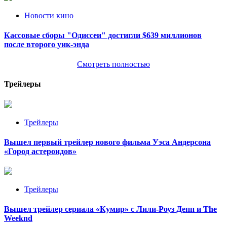
Новости кино
Кассовые сборы "Одиссеи" достигли $639 миллионов
после второго уик-энда
Смотреть полностью
Трейлеры
Трейлеры
Вышел первый трейлер нового фильма Уэса Андерсона
«Город астероидов»
Трейлеры
Вышел трейлер сериала «Кумир» с Лили-Роуз Депп и The
Weeknd