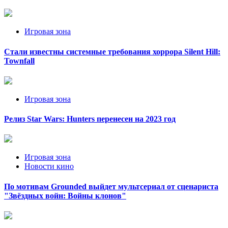
Игровая зона
Стали известны системные требования хоррора Silent Hill:
Townfall
Игровая зона
Релиз Star Wars: Hunters перенесен на 2023 год
Игровая зона
Новости кино
По мотивам Grounded выйдет мультсериал от сценариста
"Звёздных войн: Войны клонов"