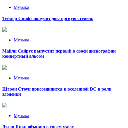
Музыка
Тейлор Свифт получит докторскую степень
Музыка
Майли Сайрус выпустит первый в своей дискографии
концертный альбом
Музыка
Шэрон Стоун присоединится к вселенной DC в роли
злодейки
Музыка
Дэдди Янки объявил о своем уходе