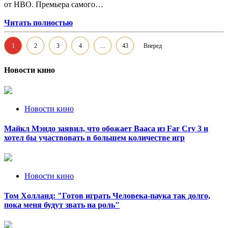
от HBO. Премьера самого…
Читать полностью
Пагинация
1
2
3
4
…
43
Вперед
записей
Новости кино
Новости кино
Майкл Мэндо заявил, что обожает Вааса из Far Cry 3 и
хотел бы участвовать в большем количестве игр
Новости кино
Том Холланд: "Готов играть Человека-паука так долго,
пока меня будут звать на роль"