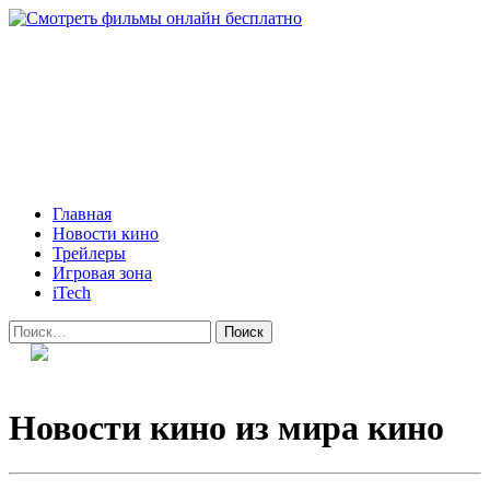
Skip
to
content
Всё о кино и не только
Все актуальные и интересные новости на 24kadra.ru
Primary
Главная
Menu
Новости кино
Трейлеры
Игровая зона
iTech
Найти:
Новости кино из мира кино