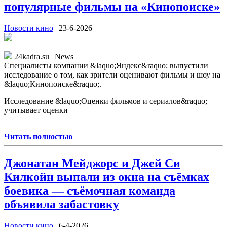
популярные фильмы на «Кинопоиске»
Новости кино
|
23-6-2026
24kadra.su | News
Специалисты компании &laquo;Яндекс&raquo; выпустили
исследование о том, как зрители оценивают фильмы и шоу на
&laquo;Кинопоиске&raquo;.
Исследование &laquo;Оценки фильмов и сериалов&raquo;
учитывает оценки
Читать полностью
Джонатан Мейджорс и Джей Си
Килкойн выпали из окна на съёмках
боевика — съёмочная команда
объявила забастовку
Новости кино
|
6-4-2026