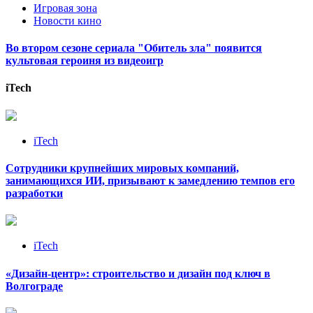
Игровая зона
Новости кино
Во втором сезоне сериала "Обитель зла" появится
культовая героиня из видеоигр
iTech
iTech
Сотрудники крупнейших мировых компаний,
занимающихся ИИ, призывают к замедлению темпов его
разработки
iTech
«Дизайн‑центр»: строительство и дизайн под ключ в
Волгограде