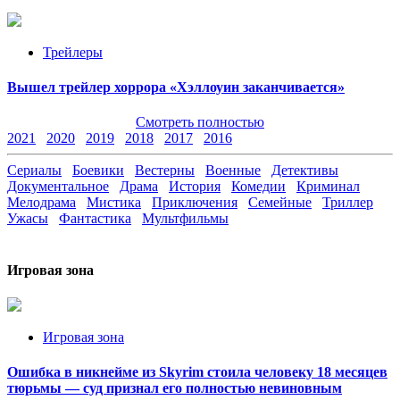
Трейлеры
Вышел трейлер хоррора «Хэллоуин заканчивается»
Смотреть полностью
2021
2020
2019
2018
2017
2016
Сериалы
Боевики
Вестерны
Военные
Детективы
Документальное
Драма
История
Комедии
Криминал
Мелодрама
Мистика
Приключения
Семейные
Триллер
Ужасы
Фантастика
Мультфильмы
Игровая зона
Игровая зона
Ошибка в никнейме из Skyrim стоила человеку 18 месяцев
тюрьмы — суд признал его полностью невиновным