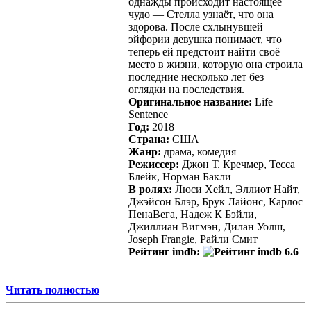
однажды происходит настоящее
чудо — Стелла узнаёт, что она
здорова. После схлынувшей
эйфории девушка понимает, что
теперь ей предстоит найти своё
место в жизни, которую она строила
последние несколько лет без
оглядки на последствия.
Оригинальное название:
Life
Sentence
Год:
2018
Страна:
США
Жанр:
драма, комедия
Режиссер:
Джон Т. Кречмер, Тесса
Блейк, Норман Бакли
В ролях:
Люси Хейл, Эллиот Найт,
Джэйсон Блэр, Брук Лайонс, Карлос
ПенаВега, Надеж К Бэйли,
Джиллиан Вигмэн, Дилан Уолш,
Joseph Frangie, Райли Смит
Рейтинг imdb:
6.6
Читать полностью