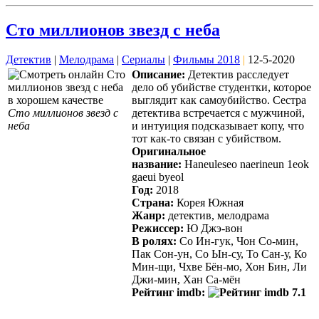
Сто миллионов звезд с неба
Детектив
|
Мелодрама
|
Сериалы
|
Фильмы 2018
|
12-5-2020
Описание:
Детектив расследует
дело об убийстве студентки, которое
выглядит как самоубийство. Сестра
Сто миллионов звезд с
детектива встречается с мужчиной,
неба
и интуиция подсказывает копу, что
тот как-то связан с убийством.
Оригинальное
название:
Haneuleseo naerineun 1eok
gaeui byeol
Год:
2018
Страна:
Корея Южная
Жанр:
детектив, мелодрама
Режиссер:
Ю Джэ-вон
В ролях:
Со Ин-гук, Чон Со-мин,
Пак Сон-ун, Со Ын-су, То Сан-у, Ко
Мин-щи, Чхве Бён-мо, Хон Бин, Ли
Джи-мин, Хан Са-мён
Рейтинг imdb:
7.1