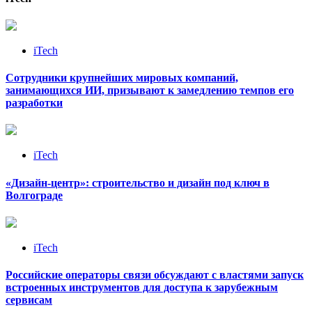
iTech
Сотрудники крупнейших мировых компаний,
занимающихся ИИ, призывают к замедлению темпов его
разработки
iTech
«Дизайн‑центр»: строительство и дизайн под ключ в
Волгограде
iTech
Российские операторы связи обсуждают с властями запуск
встроенных инструментов для доступа к зарубежным
сервисам