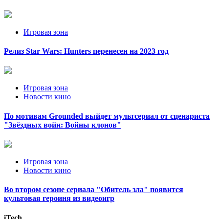
Игровая зона
Релиз Star Wars: Hunters перенесен на 2023 год
Игровая зона
Новости кино
По мотивам Grounded выйдет мультсериал от сценариста
"Звёздных войн: Войны клонов"
Игровая зона
Новости кино
Во втором сезоне сериала "Обитель зла" появится
культовая героиня из видеоигр
iTech