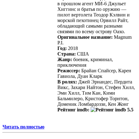
в прошлом агент МИ-6 Джульет
Хиггинс и братья по оружию —
пилот вертолета Теодор Кэлвин и
морской пехотинец Орвилл Райт,
обладающий самыми разными
связями по всему острову Оахо.
Оригинальное название:
Magnum
P.I.
Год:
2018
Страна:
США
Жанр:
боевик, криминал,
приключения
Режиссер:
Брайан Спайсер, Карен
Гавиола, Дуан Кларк
В ролях:
Джей Эрнандес, Пердита
Викс, Захари Найтон, Стефен Хилл,
Эми Хилл, Тим Кан, Кими
Бальмилеро, Кристофер Торнтон,
Доменик Ломбардоззи, Кен Жонг
Рейтинг imdb:
5.5
Читать полностью