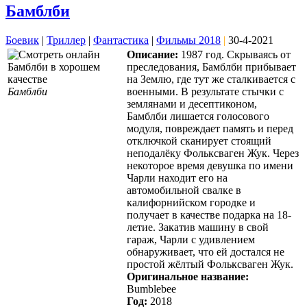
Бамблби
Боевик
|
Триллер
|
Фантастика
|
Фильмы 2018
|
30-4-2021
Описание:
1987 год. Скрываясь от
преследования, Бамблби прибывает
на Землю, где тут же сталкивается с
Бамблби
военными. В результате стычки с
землянами и десептиконом,
Бамблби лишается голосового
модуля, повреждает память и перед
отключкой сканирует стоящий
неподалёку Фольксваген Жук. Через
некоторое время девушка по имени
Чарли находит его на
автомобильной свалке в
калифорнийском городке и
получает в качестве подарка на 18-
летие. Закатив машину в свой
гараж, Чарли с удивлением
обнаруживает, что ей достался не
простой жёлтый Фольксваген Жук.
Оригинальное название:
Bumblebee
Год:
2018