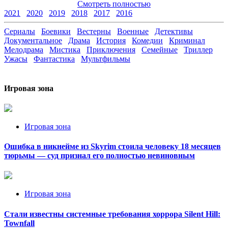
Смотреть полностью
2021
2020
2019
2018
2017
2016
Сериалы
Боевики
Вестерны
Военные
Детективы
Документальное
Драма
История
Комедии
Криминал
Мелодрама
Мистика
Приключения
Семейные
Триллер
Ужасы
Фантастика
Мультфильмы
Игровая зона
Игровая зона
Ошибка в никнейме из Skyrim стоила человеку 18 месяцев
тюрьмы — суд признал его полностью невиновным
Игровая зона
Стали известны системные требования хоррора Silent Hill:
Townfall