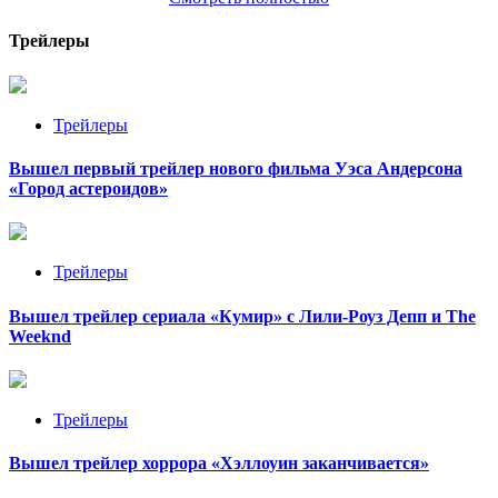
Трейлеры
Трейлеры
Вышел первый трейлер нового фильма Уэса Андерсона
«Город астероидов»
Трейлеры
Вышел трейлер сериала «Кумир» с Лили-Роуз Депп и The
Weeknd
Трейлеры
Вышел трейлер хоррора «Хэллоуин заканчивается»