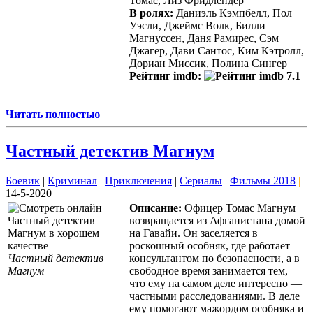
Томас, Лиз Фридлендер
В ролях:
Даниэль Кэмпбелл, Пол
Уэсли, Джеймс Волк, Билли
Магнуссен, Даня Рамирес, Сэм
Джагер, Дави Сантос, Ким Кэтролл,
Дориан Миссик, Полина Сингер
Рейтинг imdb:
7.1
Читать полностью
Частный детектив Магнум
Боевик
|
Криминал
|
Приключения
|
Сериалы
|
Фильмы 2018
|
14-5-2020
Описание:
Офицер Томас Магнум
возвращается из Афганистана домой
на Гавайи. Он заселяется в
роскошный особняк, где работает
Частный детектив
консультантом по безопасности, а в
Магнум
свободное время занимается тем,
что ему на самом деле интересно —
частными расследованиями. В деле
ему помогают мажордом особняка и