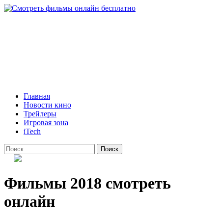
Skip
to
content
Всё о кино и не только
Все актуальные и интересные новости на 24kadra.ru
Primary
Главная
Menu
Новости кино
Трейлеры
Игровая зона
iTech
Найти:
Фильмы 2018 смотреть
онлайн