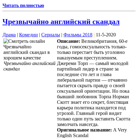
Читать полностью
Чрезвычайно английский скандал
Драма
|
Комедии
|
Сериалы
|
Фильмы 2018
|
11-5-2020
Описание:
Великобритания, 60-е
годы, гомосексуальность только-
только перестает быть уголовно
наказуемым преступлением.
Чрезвычайно английский
Джереми Торп — самый молодой
скандал
партийный лидер в стране за
последние сто лет и глава
либеральной партии — отчаянно
пытается скрыть правду о своей
сексуальной ориентации. Но пока
бывший любовник Торпа Норман
Скотт знает его секрет, блестящая
карьера политика находится под
угрозой. Главный герой видит
только один путь заставить Скотта
замолчать навсегда.
Оригинальное название:
A Very
English Scandal