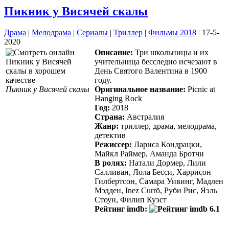
Пикник у Висячей скалы
Драма
|
Мелодрама
|
Сериалы
|
Триллер
|
Фильмы 2018
|
17-5-
2020
Описание:
Три школьницы и их
учительница бесследно исчезают в
День Святого Валентина в 1900
году.
Пикник у Висячей скалы
Оригинальное название:
Picnic at
Hanging Rock
Год:
2018
Страна:
Австралия
Жанр:
триллер, драма, мелодрама,
детектив
Режиссер:
Лариса Кондрацки,
Майкл Раймер, Аманда Бротчи
В ролях:
Натали Дормер, Лили
Салливан, Лола Бесси, Харрисон
Гилбертсон, Самара Уивинг, Мадлен
Мэдден, Inez Currõ, Руби Рис, Яэль
Стоун, Филип Куэст
Рейтинг imdb:
6.1