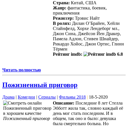
Страна:
Китай, США
Жанр:
фантастика, боевик,
приключения
Режиссер:
Трэвис Найт
В ролях:
Дилан О’Брайен, Хейли
Стайнфелд, Хорхе Лендеборг мл.,
Джон Сина, Джейсон Йен Дракер,
Памела Адлон, Стивен Шнайдер,
Рикардо Хойос, Джон Ортис, Глинн
Тёрмен
Рейтинг imdb:
6.8
Читать полностью
Пожизненный приговор
Драма
|
Комедии
|
Сериалы
|
Фильмы 2018
|
18-5-2020
Описание:
Последние 8 лет Стелла
Эбботт жила так, словно каждый её
день мог стать последним. И в
Пожизненный приговор
общем, так оно и было: девушка
была смертельно больна. Но