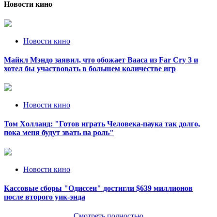
записей
Новости кино
Новости кино
Майкл Мэндо заявил, что обожает Вааса из Far Cry 3 и
хотел бы участвовать в большем количестве игр
Новости кино
Том Холланд: "Готов играть Человека-паука так долго,
пока меня будут звать на роль"
Новости кино
Кассовые сборы "Одиссеи" достигли $639 миллионов
после второго уик-энда
Смотреть полностью