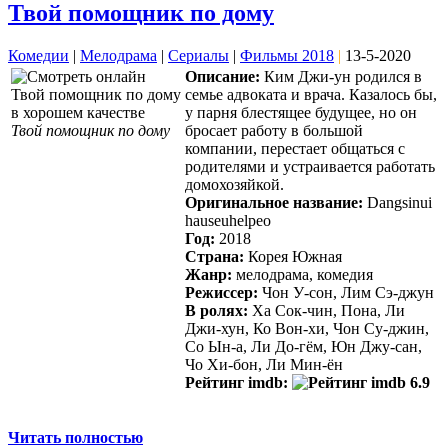
Твой помощник по дому
Комедии
|
Мелодрама
|
Сериалы
|
Фильмы 2018
|
13-5-2020
Описание:
Ким Джи-ун родился в
семье адвоката и врача. Казалось бы,
у парня блестящее будущее, но он
Твой помощник по дому
бросает работу в большой
компании, перестает общаться с
родителями и устраивается работать
домохозяйкой.
Оригинальное название:
Dangsinui
hauseuhelpeo
Год:
2018
Страна:
Корея Южная
Жанр:
мелодрама, комедия
Режиссер:
Чон У-сон, Лим Сэ-джун
В ролях:
Ха Сок-чин, Пона, Ли
Джи-хун, Ко Вон-хи, Чон Су-джин,
Со Ын-а, Ли До-гём, Юн Джу-сан,
Чо Хи-бон, Ли Мин-ён
Рейтинг imdb:
6.9
Читать полностью