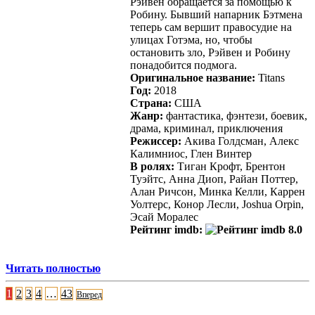
Рэйвен обращается за помощью к
Робину. Бывший напарник Бэтмена
теперь сам вершит правосудие на
улицах Готэма, но, чтобы
остановить зло, Рэйвен и Робину
понадобится подмога.
Оригинальное название:
Titans
Год:
2018
Страна:
США
Жанр:
фантастика, фэнтези, боевик,
драма, криминал, приключения
Режиссер:
Акива Голдсман, Алекс
Калимниос, Глен Винтер
В ролях:
Тиган Крофт, Брентон
Туэйтс, Анна Диоп, Райан Поттер,
Алан Ричсон, Минка Келли, Каррен
Уолтерс, Конор Лесли, Joshua Orpin,
Эсай Моралес
Рейтинг imdb:
8.0
Читать полностью
Пагинация
1
2
3
4
…
43
Вперед