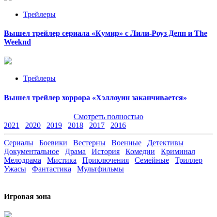
Трейлеры
Вышел трейлер сериала «Кумир» с Лили-Роуз Депп и The
Weeknd
Трейлеры
Вышел трейлер хоррора «Хэллоуин заканчивается»
Смотреть полностью
2021
2020
2019
2018
2017
2016
Сериалы
Боевики
Вестерны
Военные
Детективы
Документальное
Драма
История
Комедии
Криминал
Мелодрама
Мистика
Приключения
Семейные
Триллер
Ужасы
Фантастика
Мультфильмы
Игровая зона