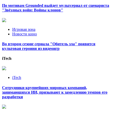
По мотивам Grounded выйдет мультсериал от сценариста
"Звёздных войн: Войны клонов"
Игровая зона
Новости кино
Во втором сезоне сериала "Обитель зла" появится
культовая героиня из видеоигр
iTech
iTech
Сотрудники крупнейших мировых компаний,
занимающихся ИИ, призывают к замедлению темпов его
разработки