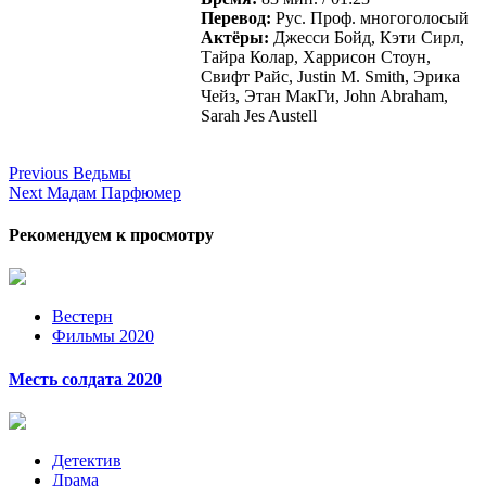
Перевод:
Рус. Проф. многоголосый
Актёры:
Джесси Бойд, Кэти Сирл,
Тайра Колар, Харрисон Стоун,
Свифт Райс, Justin M. Smith, Эрика
Чейз, Этан МакГи, John Abraham,
Sarah Jes Austell
Continue
Previous
Ведьмы
Next
Мадам Парфюмер
Reading
Рекомендуем к просмотру
Вестерн
Фильмы 2020
Месть солдата 2020
Детектив
Драма