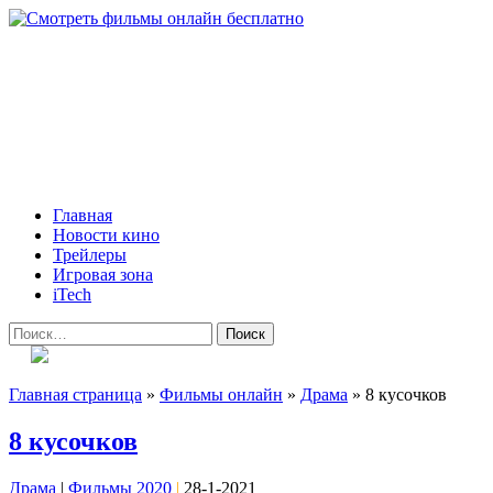
Skip
to
content
Всё о кино и не только
Все актуальные и интересные новости на 24kadra.ru
Primary
Главная
Menu
Новости кино
Трейлеры
Игровая зона
iTech
Найти:
Главная страница
»
Фильмы онлайн
»
Драма
»
8 кусочков
8 кусочков
Драма
|
Фильмы 2020
|
28-1-2021