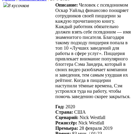
Описание:
Человек с псевдонимом
8 кусочков
Оскар Уайльд финансово поощряет
сотрудников своей пиццерии за
каждую прочитанную книгу.
Каждый работник обязательно
должен взять себе псевдоним — имя
знаменитого писателя. Благодаря
такому подходу пиццерия попала в
топ 10 «Лучших заведений для
работы в сфере услуг». Пиццерия
привлекает внимание популярного
блоггера Сэма Зандера, который в
своих видео разоблачает компании
и заведения, тем самым ухудшая их
рейтинг. Когда в пиццерии
наступили тёмные времена, Сэм
устроился туда на работу, чтобы
помочь заведению скорее закрыться.
Год:
2020
Страна:
США
Сценарий:
Nick Westfall
Режиссёр:
Nick Westfall
Премьера:
28 февраля 2019
Время:
83 мин. / 01:23