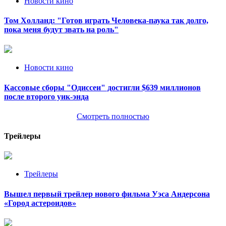
Новости кино
Том Холланд: "Готов играть Человека-паука так долго,
пока меня будут звать на роль"
Новости кино
Кассовые сборы "Одиссеи" достигли $639 миллионов
после второго уик-энда
Смотреть полностью
Трейлеры
Трейлеры
Вышел первый трейлер нового фильма Уэса Андерсона
«Город астероидов»