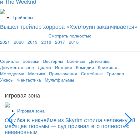
и The Weeknd
Трейлеры
Вышел трейлер хоррора «Хэллоуин заканчивается»
Смотреть полностью
2021
2020
2019
2018
2017
2016
Сериалы
Боевики
Вестерны
Военные
Детективы
Документальное
Драма
История
Комедии
Криминал
Мелодрама
Мистика
Приключения
Семейные
Триллер
Ужасы
Фантастика
Мультфильмы
Игровая зона
Игровая зона
Ошибка в никнейме из Skyrim стоила человеку 18
С
месяцев тюрьмы — суд признал его полностью
Si
невиновным