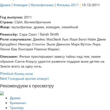
Драма
|
Комедии
|
Мультфильмы
|
Фильмы 2011
|
10-12-2011
Год выпуска:
2011
Страна:
США, Великобритания
Жанр:
мультфильм, драма, комедия, семейный
Режиссёр:
Сара Смит / Sarah Smith
Роли озвучивали:
Джеймс МакЭвой Хью Лори Билл Найи Джим
Броудбент Имелда Стонтон Эшли Дженсен Марк Вуттон Лора
Линни Ева Лонгория Рамона Маркес
Описание:
Фильм приоткрывает завесу тайны над тем, каким
образом Санта-Клаусу удается развезти подарки всем детям на
Земле всего за одну ночь.
Continue
Previous
Конец ночи
Next
Голодный кролик атакует
Reading
Рекомендуем к просмотру
Драма
Криминал
Триллер