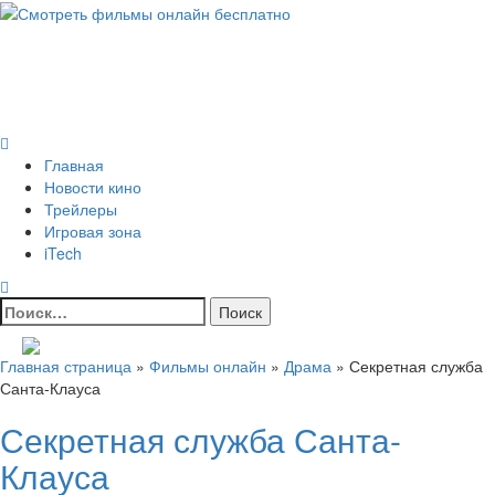
Skip
to
Всё о кино и не только
content
Все актуальные и интересные новости на 24kadra.ru
Primary
Menu
Главная
Новости кино
Трейлеры
Игровая зона
iTech
Найти:
Главная страница
»
Фильмы онлайн
»
Драма
»
Секретная служба
Санта-Клауса
Секретная служба Санта-
Клауса