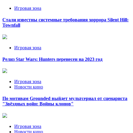
Игровая зона
Стали известны системные требования хоррора Silent Hill:
Townfall
Игровая зона
Релиз Star Wars: Hunters перенесен на 2023 год
Игровая зона
Новости кино
По мотивам Grounded выйдет мультсериал от сценариста
"Звёздных войн: Войны клонов"
Игровая зона
Новости кино