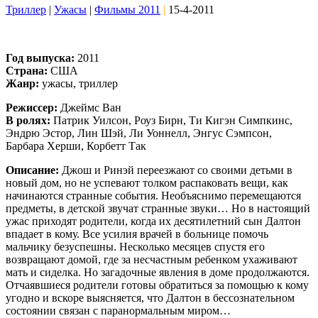
Триллер
|
Ужасы
|
Фильмы 2011
|
15-4-2011
Год выпуска:
2011
Страна:
США
Жанр:
ужасы, триллер
Режиссер:
Джеймс Ван
В ролях:
Патрик Уилсон, Роуз Бирн, Ти Кигэн Симпкинс,
Эндрю Эстор, Лин Шэй, Ли Уоннелл, Энгус Сэмпсон,
Барбара Херши, Корбетт Так
Описание:
Джош и Ринэй переезжают со своими детьми в
новый дом, но не успевают толком распаковать вещи, как
начинаются странные события. Необъяснимо перемещаются
предметы, в детской звучат странные звуки… Но в настоящий
ужас приходят родители, когда их десятилетний сын Далтон
впадает в кому. Все усилия врачей в больнице помочь
мальчику безуспешны. Несколько месяцев спустя его
возвращают домой, где за несчастным ребенком ухаживают
мать и сиделка. Но загадочные явления в доме продолжаются.
Отчаявшиеся родители готовы обратиться за помощью к кому
угодно и вскоре выясняется, что Далтон в бессознательном
состоянии связан с паранормальным миром…