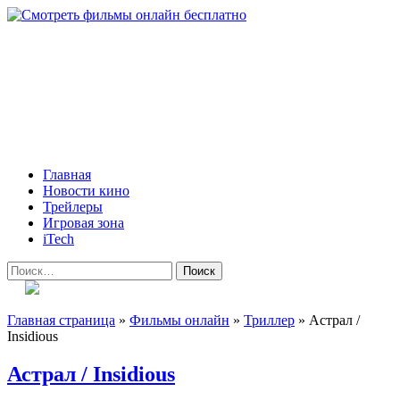
Skip
to
content
Всё о кино и не только
Все актуальные и интересные новости на 24kadra.ru
Primary
Главная
Menu
Новости кино
Трейлеры
Игровая зона
iTech
Найти:
Главная страница
»
Фильмы онлайн
»
Триллер
»
Астрал /
Insidious
Астрал / Insidious