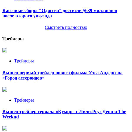
Кассовые сборы "Одиссеи" достигли $639 миллионов
после второго уик-энда
Смотреть полностью
Трейлеры
Трейлеры
Вышел первый трейлер нового фильма Уэса Андерсона
«Город астероидов»
Трейлеры
Вышел трейлер сериала «Кумир» с Лили-Роуз Депп и The
Weeknd