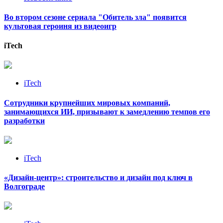
Во втором сезоне сериала "Обитель зла" появится
культовая героиня из видеоигр
iTech
iTech
Сотрудники крупнейших мировых компаний,
занимающихся ИИ, призывают к замедлению темпов его
разработки
iTech
«Дизайн‑центр»: строительство и дизайн под ключ в
Волгограде