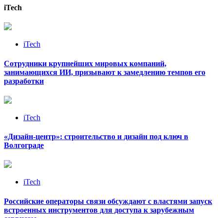
iTech
iTech
Сотрудники крупнейших мировых компаний,
занимающихся ИИ, призывают к замедлению темпов его
разработки
iTech
«Дизайн‑центр»: строительство и дизайн под ключ в
Волгограде
iTech
Российские операторы связи обсуждают с властями запуск
встроенных инструментов для доступа к зарубежным