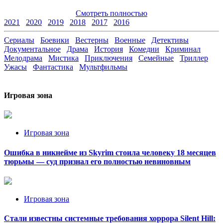
Смотреть полностью
2021
2020
2019
2018
2017
2016
Сериалы
Боевики
Вестерны
Военные
Детективы
Документальное
Драма
История
Комедии
Криминал
Мелодрама
Мистика
Приключения
Семейные
Триллер
Ужасы
Фантастика
Мультфильмы
Игровая зона
Игровая зона
Ошибка в никнейме из Skyrim стоила человеку 18 месяцев
тюрьмы — суд признал его полностью невиновным
Игровая зона
Стали известны системные требования хоррора Silent Hill: