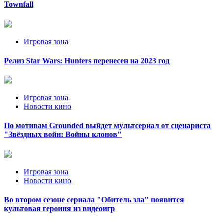
Townfall
Игровая зона
Релиз Star Wars: Hunters перенесен на 2023 год
Игровая зона
Новости кино
По мотивам Grounded выйдет мультсериал от сценариста
"Звёздных войн: Войны клонов"
Игровая зона
Новости кино
Во втором сезоне сериала "Обитель зла" появится
культовая героиня из видеоигр