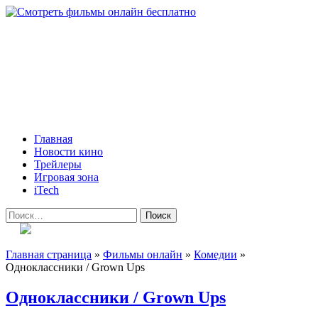
Skip
to
content
Всё о кино и не только
Все актуальные и интересные новости на 24kadra.ru
Primary
Главная
Menu
Новости кино
Трейлеры
Игровая зона
iTech
Найти:
Главная страница
»
Фильмы онлайн
»
Комедии
»
Одноклассники / Grown Ups
Одноклассники / Grown Ups