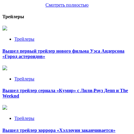
Смотреть полностью
Трейлеры
Трейлеры
Вышел первый трейлер нового фильма Уэса Андерсона
«Город астероидов»
Трейлеры
Вышел трейлер сериала «Кумир» с Лили-Роуз Депп и The
Weeknd
Трейлеры
Вышел трейлер хоррора «Хэллоуин заканчивается»