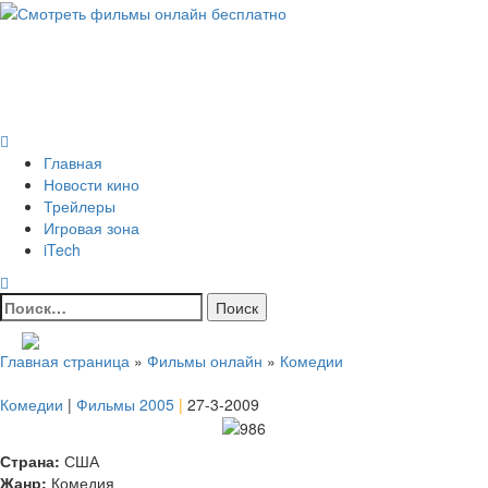
Skip
to
Всё о кино и не только
content
Все актуальные и интересные новости на 24kadra.ru
Primary
Menu
Главная
Новости кино
Трейлеры
Игровая зона
iTech
Найти:
Главная страница
»
Фильмы онлайн
»
Комедии
Комедии
|
Фильмы 2005
|
27-3-2009
Страна:
США
Жанр:
Комедия