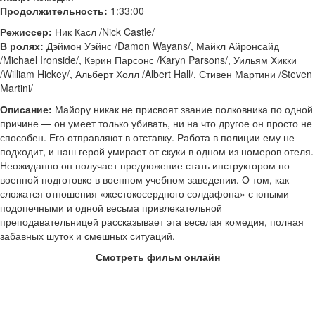
Продолжительность:
1:33:00
Режиссер:
Ник Касл /Nick Castle/
В ролях:
Дэймон Уэйнс /Damon Wayans/, Майкл Айронсайд
/Michael Ironside/, Кэрин Парсонс /Karyn Parsons/, Уильям Хикки
/William Hickey/, Альберт Холл /Albert Hall/, Стивен Мартини /Steven
Martini/
Описание:
Майору никак не присвоят звание полковника по одной
причине — он умеет только убивать, ни на что другое он просто не
способен. Его отправляют в отставку. Работа в полиции ему не
подходит, и наш герой умирает от скуки в одном из номеров отеля.
Неожиданно он получает предложение стать инструктором по
военной подготовке в военном учебном заведении. О том, как
сложатся отношения «жестокосердного солдафона» с юными
подопечными и одной весьма привлекательной
преподавательницей рассказывает эта веселая комедия, полная
забавных шуток и смешных ситуаций.
Смотреть фильм онлайн