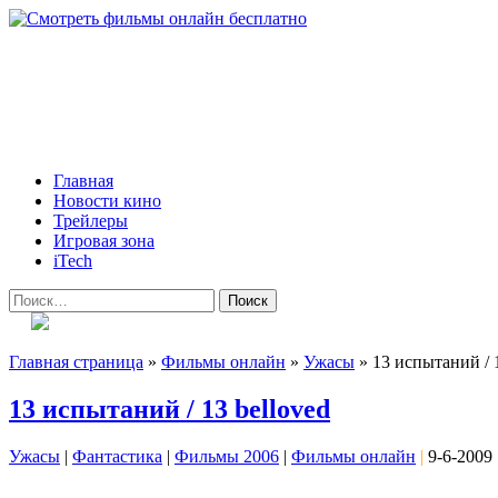
Skip
to
content
Всё о кино и не только
Все актуальные и интересные новости на 24kadra.ru
Primary
Главная
Menu
Новости кино
Трейлеры
Игровая зона
iTech
Найти:
Главная страница
»
Фильмы онлайн
»
Ужасы
»
13 испытаний / 1
13 испытаний / 13 belloved
Ужасы
|
Фантастика
|
Фильмы 2006
|
Фильмы онлайн
|
9-6-2009