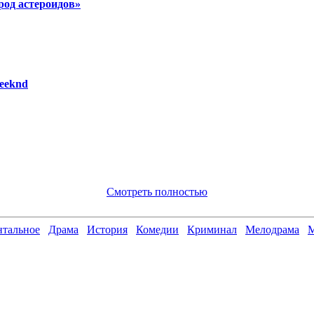
род астероидов»
eeknd
Смотреть полностью
тальное
Драма
История
Комедии
Криминал
Мелодрама
М