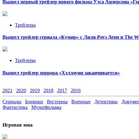
Вышел первый трейлер нового фильма Уэса Андерсона «Го
Трейлеры
Вышел трейлер сериала «Кумир» с Лили-Роуз Депп и The W
Трейлеры
Вышел трейлер хоррора «Хэллоуин заканчивается»
2021
2020
2019
2018
2017
2016
Сериалы
Боевики
Вестерны
Военные
Детективы
Докумен
Фантастика
Мультфильмы
Игровая зона