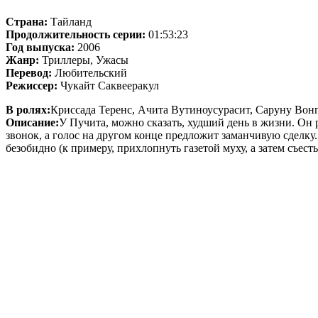
Страна:
Тайланд
Продолжительность серии:
01:53:23
Год выпуска:
2006
Жанр:
Триллеры, Ужасы
Перевод:
Любительский
Режиссер:
Чукайт Саквееракул
В ролях:
Криссада Теренс, Ачита Вутиноусурасит, Саруну Во
Описание:
У Пучита, можно сказать, худший день в жизни. Он р
звонок, а голос на другом конце предложит заманчивую сделку
безобидно (к примеру, прихлопнуть газетой муху, а затем съес