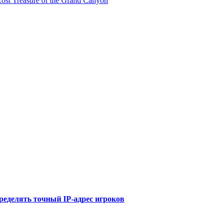
t Treasure of the Grand Canyon
ределять точный IP-адрес игроков