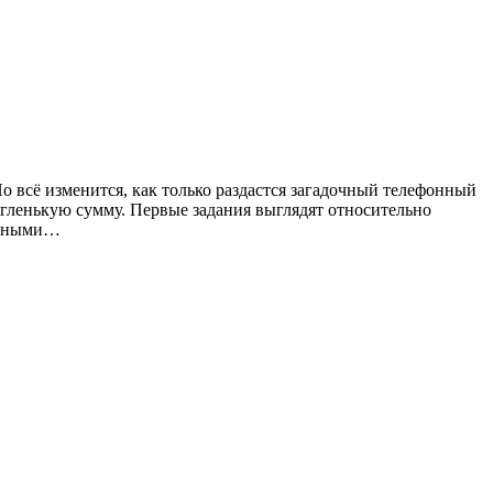
Но всё изменится, как только раздастся загадочный телефонный
угленькую сумму. Первые задания выглядят относительно
пасными…