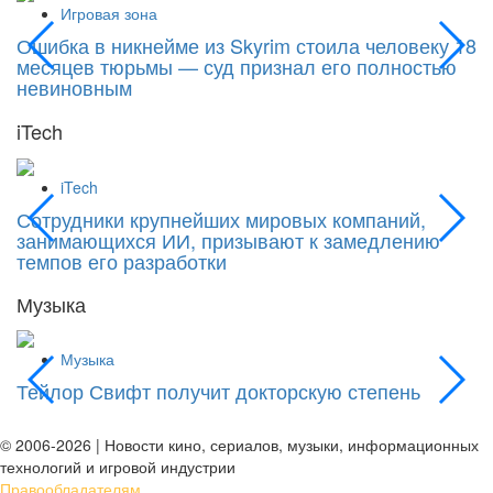
Игровая зона
Ошибка в никнейме из Skyrim стоила человеку 18
С
месяцев тюрьмы — суд признал его полностью
Si
невиновным
iTech
iTech
Сотрудники крупнейших мировых компаний,
«
занимающихся ИИ, призывают к замедлению
к
темпов его разработки
Музыка
Музыка
Тейлор Свифт получит докторскую степень
М
д
© 2006-2026 | Новости кино, сериалов, музыки, информационных
технологий и игровой индустрии
Правообладателям