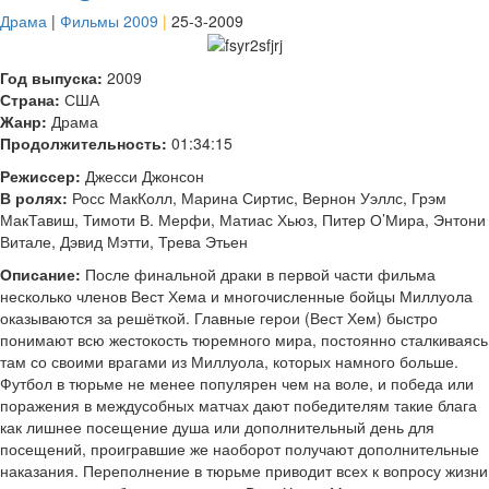
Драма
|
Фильмы 2009
|
25-3-2009
Год выпуска:
2009
Страна:
США
Жанр:
Драма
Продолжительность:
01:34:15
Режиссер:
Джесси Джонсон
В ролях:
Росс МакКолл, Марина Сиртис, Вернон Уэллс, Грэм
МакТавиш, Тимоти В. Мерфи, Матиас Хьюз, Питер О’Мира, Энтони
Витале, Дэвид Мэтти, Трева Этьен
Описание:
После финальной драки в первой части фильма
несколько членов Вест Хема и многочисленные бойцы Миллуола
оказываются за решёткой. Главные герои (Вест Хем) быстро
понимают всю жестокость тюремного мира, постоянно сталкиваясь
там со своими врагами из Миллуола, которых намного больше.
Футбол в тюрьме не менее популярен чем на воле, и победа или
поражения в междусобных матчах дают победителям такие блага
как лишнее посещение душа или дополнительный день для
посещений, проигравшие же наоборот получают дополнительные
наказания. Переполнение в тюрьме приводит всех к вопросу жизни