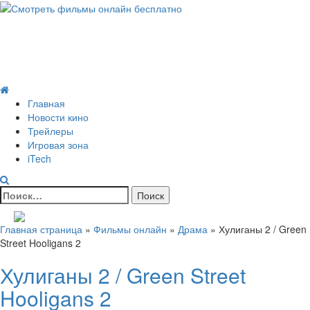
Skip
to
Всё о кино и не только
content
Все актуальные и интересные новости на 24kadra.ru
Primary
Menu
Главная
Новости кино
Трейлеры
Игровая зона
iTech
Найти:
Главная страница
»
Фильмы онлайн
»
Драма
»
Хулиганы 2 / Green
Street Hooligans 2
Хулиганы 2 / Green Street
Hooligans 2