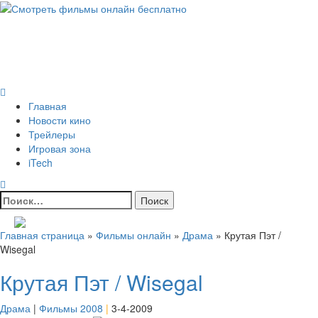
Skip
to
Всё о кино и не только
content
Все актуальные и интересные новости на 24kadra.ru
Primary
Menu
Главная
Новости кино
Трейлеры
Игровая зона
iTech
Найти:
Главная страница
»
Фильмы онлайн
»
Драма
»
Крутая Пэт /
Wisegal
Крутая Пэт / Wisegal
Драма
|
Фильмы 2008
|
3-4-2009