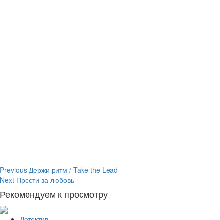
Continue
Previous
Держи ритм / Take the Lead
Next
Прости за любовь
Reading
Рекомендуем к просмотру
Детектив