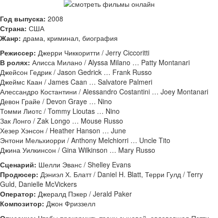
Год выпуска:
2008
Страна:
США
Жанр:
драма, криминал, биография
Режиссер:
Джерри Чиккоритти / Jerry Ciccoritti
В ролях:
Алисса Милано / Alyssa Milano … Patty Montanari
Джейсон Гедрик / Jason Gedrick … Frank Russo
Джеймс Каан / James Caan … Salvatore Palmeri
Алессандро Костантини / Alessandro Costantini … Joey Montanari
Девон Грайе / Devon Graye … Nino
Томми Лиотс / Tommy Lioutas … Nino
Зак Лонго / Zak Longo … Mouse Russo
Хезер Хэнсон / Heather Hanson … June
Энтони Мельхиорри / Anthony Melchiorri … Uncle Tito
Джина Уилкинсон / Gina Wilkinson … Mary Russo
Сценарий:
Шелли Эванс / Shelley Evans
Продюсер:
Дэниэл Х. Блатт / Daniel H. Blatt, Терри Гулд / Terry
Guld, Danielle McVickers
Оператор:
Джералд Пэкер / Jerald Paker
Композитор:
Джон Фриззелл
Описание:
Чтобы прокормить троих сыновей, овдовевшая Пэтти