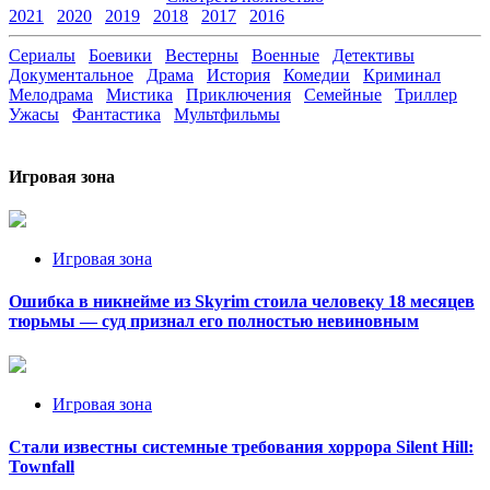
2021
2020
2019
2018
2017
2016
Сериалы
Боевики
Вестерны
Военные
Детективы
Документальное
Драма
История
Комедии
Криминал
Мелодрама
Мистика
Приключения
Семейные
Триллер
Ужасы
Фантастика
Мультфильмы
Игровая зона
Игровая зона
Ошибка в никнейме из Skyrim стоила человеку 18 месяцев
тюрьмы — суд признал его полностью невиновным
Игровая зона
Стали известны системные требования хоррора Silent Hill:
Townfall