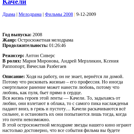
Качели
Драма
|
Мелодрама
|
Фильмы 2008
|
9-12-2009
Год выпуска:
2008
Жанр:
Остросюжетная мелодрама
Продолжительность:
01:26:46
Режиссер:
Антон Сиверс
В ролях:
Мария Миронова, Андрей Мерзликин, Ксения
Раппопорт, Вячеслав Разбегаев
Описание:
Ходя на работу, он не знает, вернётся ли домой.
Потому что рисковать жизнью – его профессия. Но иногда
смертельное ранение может нанести любовь, потому что
любовь, как пуля, бьет прямо в сердце.
Вся жизнь героев этой ленты — Качели. То, задыхаясь от
любви, они взлетают в облака, то с самого пика наслажденья
падают вниз, в грязь и пустоту… Качели раскачиваются всё
сильнее, и остановить их они попытаются лишь тогда, когда
это почти невозможно.
В этой остросюжетной мелодраме звезды нашего кино играют
настолько достоверно, что все события фильма вы будете