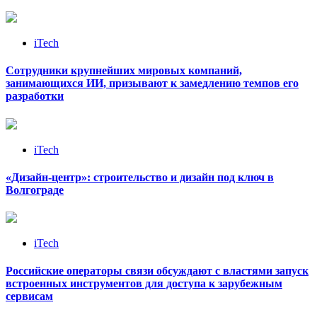
iTech
Сотрудники крупнейших мировых компаний,
занимающихся ИИ, призывают к замедлению темпов его
разработки
iTech
«Дизайн‑центр»: строительство и дизайн под ключ в
Волгограде
iTech
Российские операторы связи обсуждают с властями запуск
встроенных инструментов для доступа к зарубежным
сервисам