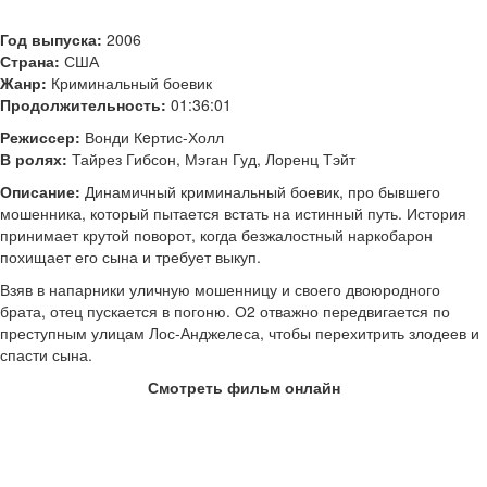
Год выпуска:
2006
Страна:
США
Жанр:
Криминальный боевик
Продолжительность:
01:36:01
Режиссер:
Вонди Кeртис-Холл
В ролях:
Тайрез Гибсон, Мэган Гуд, Лоренц Тэйт
Описание:
Динамичный криминальный боевик, про бывшего
мошенника, который пытается встать на истинный путь. История
принимает крутой поворот, когда безжалостный наркобарон
похищает его сына и требует выкуп.
Взяв в напарники уличную мошенницу и своего двоюродного
брата, отец пускается в погоню. О2 отважно передвигается по
преступным улицам Лос-Анджелеса, чтобы перехитрить злодеев и
спасти сына.
Смотреть фильм онлайн