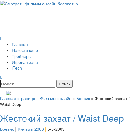
Skip
to
Всё о кино и не только
content
Все актуальные и интересные новости на 24kadra.ru
Primary
Menu
Главная
Новости кино
Трейлеры
Игровая зона
iTech
Найти:
Главная страница
»
Фильмы онлайн
»
Боевик
»
Жестокий захват /
Waist Deep
Жестокий захват / Waist Deep
Боевик
|
Фильмы 2006
|
5-5-2009