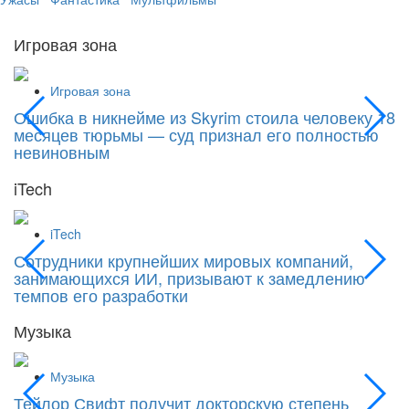
Игровая зона
Игровая зона
Ошибка в никнейме из Skyrim стоила человеку 18
С
месяцев тюрьмы — суд признал его полностью
Si
невиновным
iTech
iTech
Сотрудники крупнейших мировых компаний,
«
занимающихся ИИ, призывают к замедлению
к
темпов его разработки
Музыка
Музыка
Тейлор Свифт получит докторскую степень
М