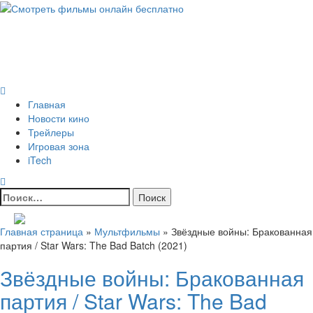
Skip
to
Всё о кино и не только
content
Все актуальные и интересные новости на 24kadra.ru
Primary
Menu
Главная
Новости кино
Трейлеры
Игровая зона
iTech
Найти:
Главная страница
»
Мультфильмы
»
Звёздные войны: Бракованная
партия / Star Wars: The Bad Batch (2021)
Звёздные войны: Бракованная
партия / Star Wars: The Bad