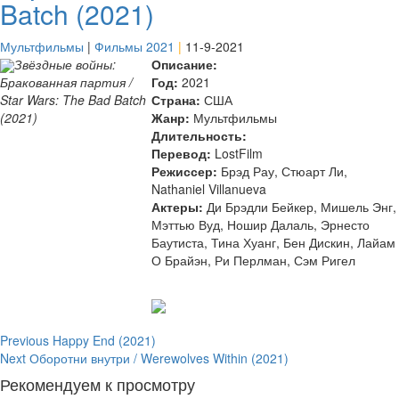
Batch (2021)
Мультфильмы
|
Фильмы 2021
|
11-9-2021
Звёздные войны:
Описание:
Год:
2021
Бракованная партия /
Страна:
США
Star Wars: The Bad Batch
Жанр:
Мультфильмы
(2021)
Длительность:
Перевод:
LostFilm
Режиссер:
Брэд Рау, Стюарт Ли,
Nathaniel Villanueva
Актеры:
Ди Брэдли Бейкер, Мишель Энг,
Мэттью Вуд, Ношир Далаль, Эрнесто
Баутиста, Тина Хуанг, Бен Дискин, Лайам
О Брайэн, Ри Перлман, Сэм Ригел
Continue
Previous
Happy End (2021)
Next
Оборотни внутри / Werewolves Within (2021)
Reading
Рекомендуем к просмотру