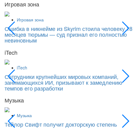
Игровая зона
Игровая зона
Ошибка в никнейме из Skyrim стоила человеку 18
С
месяцев тюрьмы — суд признал его полностью
Si
невиновным
iTech
iTech
Сотрудники крупнейших мировых компаний,
«
занимающихся ИИ, призывают к замедлению
к
темпов его разработки
Музыка
Музыка
Тейлор Свифт получит докторскую степень
М
д