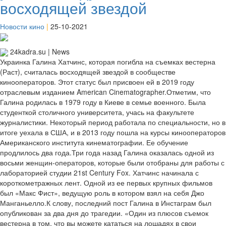
восходящей звездой
Новости кино
|
25-10-2021
24kadra.su | News
Украинка Галина Хатчинс, которая погибла на съемках вестерна
(Раст), считалась восходящей звездой в сообществе
кинооператоров. Этот статус был присвоен ей в 2019 году
отраслевым изданием American Cinematographer.Отметим, что
Галина родилась в 1979 году в Киеве в семье военного. Была
студенткой столичного университета, учась на факультете
журналистики. Некоторый период работала по специальности, но в
итоге уехала в США, и в 2013 году пошла на курсы кинооператоров
Американского института кинематографии. Ее обучение
продлилось два года.Три года назад Галина оказалась одной из
восьми женщин-операторов, которые были отобраны для работы с
лабораторией студии 21st Century Fox. Хатчинс начинала с
короткометражных лент. Одной из ее первых крупных фильмов
был «Макс Фист», ведущую роль в котором взял на себя Джо
Манганьелло.К слову, последний пост Галина в Инстаграм был
опубликован за два дня до трагедии. «Один из плюсов съемок
вестерна в том, что вы можете кататься на лошадях в свои