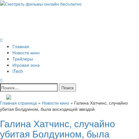
Skip
to
Всё о кино и не только
content
Все актуальные и интересные новости на 24kadra.ru
Primary
Menu
Главная
Новости кино
Трейлеры
Игровая зона
iTech
Найти:
Главная страница
»
Новости кино
»
Галина Хатчинс, случайно
убитая Болдуином, была восходящей звездой
Галина Хатчинс, случайно
убитая Болдуином, была