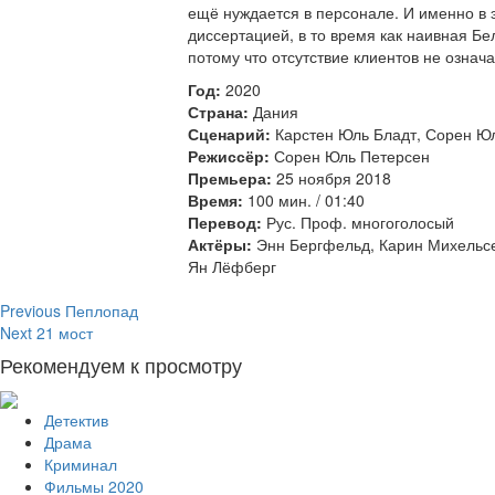
ещё нуждается в персонале. И именно в 
диссертацией, в то время как наивная Б
потому что отсутствие клиентов не означа
Год:
2020
Страна:
Дания
Сценарий:
Карстен Юль Бладт, Сорен Юл
Режиссёр:
Сорен Юль Петерсен
Премьера:
25 ноября 2018
Время:
100 мин. / 01:40
Перевод:
Рус. Проф. многоголосый
Актёры:
Энн Бергфельд, Карин Михельсе
Ян Лёфберг
Continue
Previous
Пеплопад
Next
21 мост
Reading
Рекомендуем к просмотру
Детектив
Драма
Криминал
Фильмы 2020