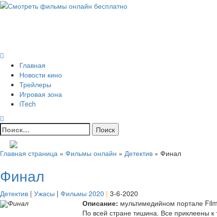
Skip
to
Всё о кино и не только
content
Все актуальные и интересные новости на 24kadra.ru
Primary
Menu
Главная
Новости кино
Трейлеры
Игровая зона
iTech
Найти:
Главная страница
»
Фильмы онлайн
»
Детектив
»
Финал
Финал
Детектив
|
Ужасы
|
Фильмы 2020
|
3-6-2020
Финал
Описание:
мультимедийном портале Film
По всей стране тишина. Все приклеены к