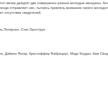
этот вечер дежурят две совершенно разные молодые женщины. Агне
елинда отправляет смс, пытаясь привлечь внимание своего молодог
ет отсутствие свидетелей.
ь Петерсен, Стин Лангструп
н, Дэймон Янгер, Кристоффер Фабрициус, Мадс Коудал, Ким Сёнде