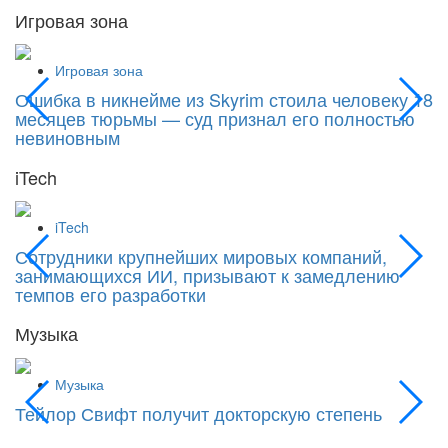
Игровая зона
Игровая зона
Ошибка в никнейме из Skyrim стоила человеку 18
С
месяцев тюрьмы — суд признал его полностью
Si
невиновным
iTech
iTech
Сотрудники крупнейших мировых компаний,
«
занимающихся ИИ, призывают к замедлению
к
темпов его разработки
Музыка
Музыка
Тейлор Свифт получит докторскую степень
М
д