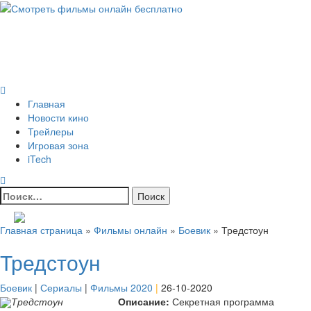
Skip
to
Всё о кино и не только
content
Все актуальные и интересные новости на 24kadra.ru
Primary
Menu
Главная
Новости кино
Трейлеры
Игровая зона
iTech
Найти:
Главная страница
»
Фильмы онлайн
»
Боевик
»
Тредстоун
Тредстоун
Боевик
|
Сериалы
|
Фильмы 2020
|
26-10-2020
Тредстоун
Описание:
Секретная программа