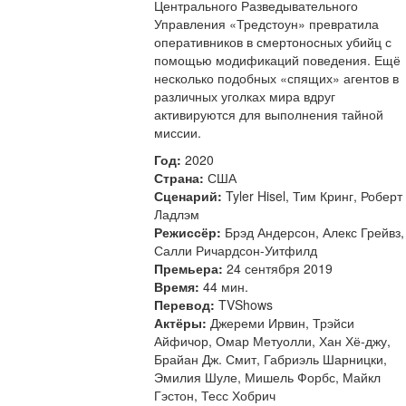
Центрального Разведывательного
Управления «Тредстоун» превратила
оперативников в смертоносных убийц с
помощью модификаций поведения. Ещё
несколько подобных «спящих» агентов в
различных уголках мира вдруг
активируются для выполнения тайной
миссии.
Год:
2020
Страна:
США
Сценарий:
Tyler Hisel, Тим Кринг, Роберт
Ладлэм
Режиссёр:
Брэд Андерсон, Алекс Грейвз,
Салли Ричардсон-Уитфилд
Премьера:
24 сентября 2019
Время:
44 мин.
Перевод:
TVShows
Актёры:
Джереми Ирвин, Трэйси
Айфичор, Омар Метуолли, Хан Хё-джу,
Брайан Дж. Смит, Габриэль Шарницки,
Эмилия Шуле, Мишель Форбс, Майкл
Гэстон, Тесс Хобрич