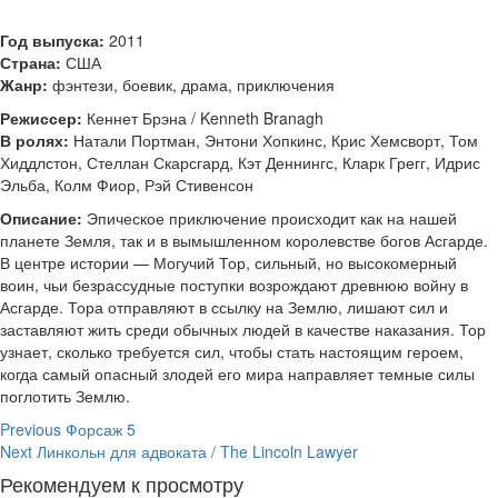
Год выпуска:
2011
Страна:
США
Жанр:
фэнтези, боевик, драма, приключения
Режиссер:
Кеннет Брэна / Kenneth Branagh
В ролях:
Натали Портман, Энтони Хопкинс, Крис Хемсворт, Том
Хиддлстон, Стеллан Скарсгард, Кэт Деннингс, Кларк Грегг, Идрис
Эльба, Колм Фиор, Рэй Стивенсон
Описание:
Эпическое приключение происходит как на нашей
планете Земля, так и в вымышленном королевстве богов Асгарде.
В центре истории — Могучий Тор, сильный, но высокомерный
воин, чьи безрассудные поступки возрождают древнюю войну в
Асгарде. Тора отправляют в ссылку на Землю, лишают сил и
заставляют жить среди обычных людей в качестве наказания. Тор
узнает, сколько требуется сил, чтобы стать настоящим героем,
когда самый опасный злодей его мира направляет темные силы
поглотить Землю.
Continue
Previous
Форсаж 5
Next
Линкольн для адвоката / The Lincoln Lawyer
Reading
Рекомендуем к просмотру