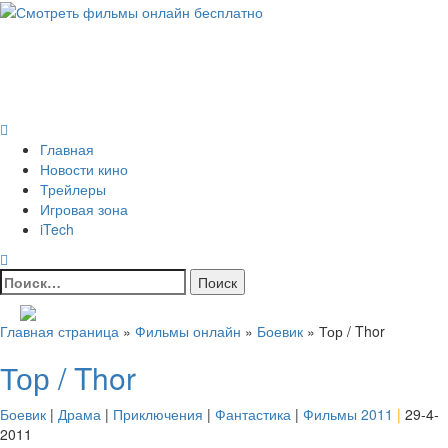
Skip
to
Всё о кино и не только
content
Все актуальные и интересные новости на 24kadra.ru
Primary
Menu
Главная
Новости кино
Трейлеры
Игровая зона
iTech
Найти:
Главная страница
»
Фильмы онлайн
»
Боевик
»
Тор / Thor
Тор / Thor
Боевик
|
Драма
|
Приключения
|
Фантастика
|
Фильмы 2011
|
29-4-
2011