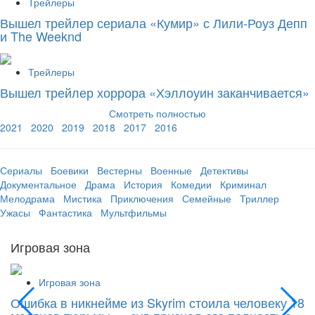
Трейлеры
Вышел трейлер сериала «Кумир» с Лили-Роуз Депп
и The Weeknd
Трейлеры
Вышел трейлер хоррора «Хэллоуин заканчивается»
Смотреть полностью
2021
2020
2019
2018
2017
2016
Сериалы
Боевики
Вестерны
Военные
Детективы
Документальное
Драма
История
Комедии
Криминал
Мелодрама
Мистика
Приключения
Семейные
Триллер
Ужасы
Фантастика
Мультфильмы
Игровая зона
Игровая зона
Ошибка в никнейме из Skyrim стоила человеку 18
С