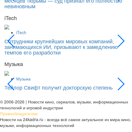
месяцев тюрьмы — суд признал его полностью
Si
невиновным
iTech
iTech
Сотрудники крупнейших мировых компаний,
«
занимающихся ИИ, призывают к замедлению
к
темпов его разработки
Музыка
Музыка
Тейлор Свифт получит докторскую степень
М
д
© 2006-2026 | Новости кино, сериалов, музыки, информационных
технологий и игровой индустрии
Правообладателям
Новости на 24kadra.ru - всегда всё самое актуальное из мира кино,
музыки, информационных технологий