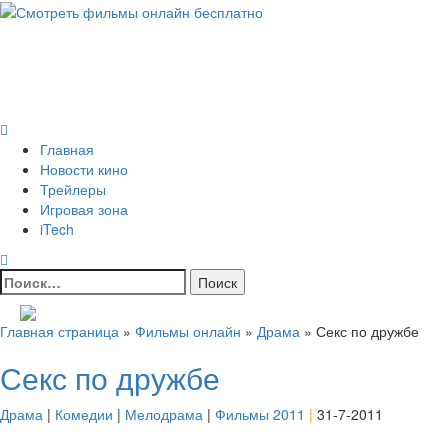
Skip
to
Всё о кино и не только
content
Все актуальные и интересные новости на 24kadra.ru
Primary
Menu
Главная
Новости кино
Трейлеры
Игровая зона
iTech
Найти:
Главная страница
»
Фильмы онлайн
»
Драма
»
Секс по дружбе
Секс по дружбе
Драма
|
Комедии
|
Мелодрама
|
Фильмы 2011
|
31-7-2011