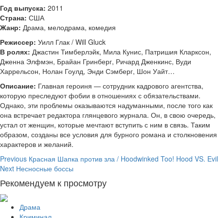
Год выпуска:
2011
Страна:
США
Жанр:
Драма, мелодрама, комедия
Режиссер:
Уилл Глак / Will Gluck
В ролях:
Джастин Тимберлэйк, Мила Кунис, Патришия Кларксон,
Дженна Элфмэн, Брайан Гринберг, Ричард Дженкинс, Вуди
Харрельсон, Нолан Гоулд, Энди Сэмберг, Шон Уайт…
Описание:
Главная героиня — сотрудник кадрового агентства,
которую преследуют фобии в отношениях с обязательствами.
Однако, эти проблемы оказываются надуманными, после того как
она встречает редактора глянцевого журнала. Он, в свою очередь,
устал от женщин, которые мечтают вступить с ним в связь. Таким
образом, созданы все условия для бурного романа и столкновения
характеров и желаний.
Continue
Previous
Красная Шапка против зла / Hoodwinked Too! Hood VS. Evil
Next
Несносные боссы
Reading
Рекомендуем к просмотру
Драма
Криминал