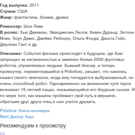
Год выпуска:
2011
Страна:
США
Жанр:
фантастика, боевик, драма
Режиссер:
Шон Леви
В ролях:
Хью Джекман, Эванджелин Лилли, Кевин Дуранд, Энтони
Мэки, Хоуп Дэвис, Джеймс Ребхорн, Ольга Фонда, Дакота Гойо,
Джулиан Гант и др.
Описание:
События фильма происходят в будущем, где бокс
запрещен за негуманностью и заменен боями 2000-фунтовых
роботов, управляемых людьми. Бывший боксер, а теперь
промоутер, переметнувшийся в Робобокс, решает, что наконец
нашел своего чемпиона, когда ему попадается выбракованный, но
очень способный робот. Одновременно на жизненном пути героя
возникает 16-летний пацан, оказывающийся его блудным сыном. И
по мере того, как машина пробивает свой путь в вершине,
обретшие друг друга отец и сын учатся дружить.
Continue
Previous
Элита киллеров
Next
Доктор Хаус
Reading
Рекомендуем к просмотру