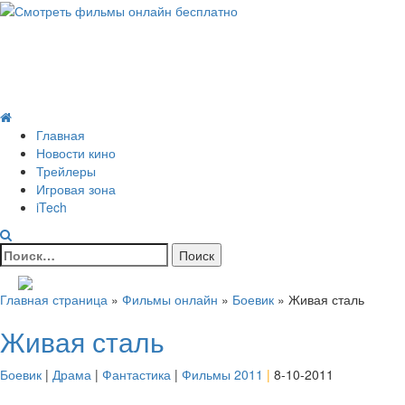
Skip
to
Всё о кино и не только
content
Все актуальные и интересные новости на 24kadra.ru
Primary
Menu
Главная
Новости кино
Трейлеры
Игровая зона
iTech
Найти:
Главная страница
»
Фильмы онлайн
»
Боевик
»
Живая сталь
Живая сталь
Боевик
|
Драма
|
Фантастика
|
Фильмы 2011
|
8-10-2011