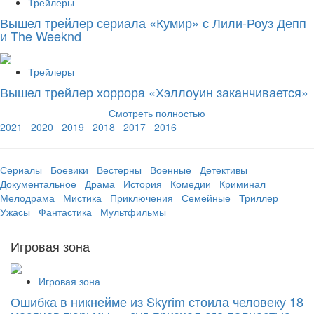
Трейлеры
Вышел трейлер сериала «Кумир» с Лили-Роуз Депп
и The Weeknd
Трейлеры
Вышел трейлер хоррора «Хэллоуин заканчивается»
Смотреть полностью
2021
2020
2019
2018
2017
2016
Сериалы
Боевики
Вестерны
Военные
Детективы
Документальное
Драма
История
Комедии
Криминал
Мелодрама
Мистика
Приключения
Семейные
Триллер
Ужасы
Фантастика
Мультфильмы
Игровая зона
Игровая зона
Ошибка в никнейме из Skyrim стоила человеку 18