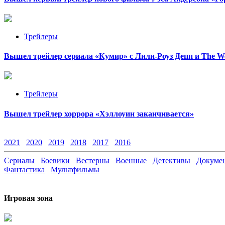
Трейлеры
Вышел трейлер сериала «Кумир» с Лили-Роуз Депп и The W
Трейлеры
Вышел трейлер хоррора «Хэллоуин заканчивается»
2021
2020
2019
2018
2017
2016
Сериалы
Боевики
Вестерны
Военные
Детективы
Докумен
Фантастика
Мультфильмы
Игровая зона