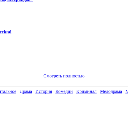
eeknd
Смотреть полностью
тальное
Драма
История
Комедии
Криминал
Мелодрама
М