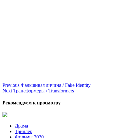
Continue
Previous
Фальшивая личина / Fake Identity
Next
Трансформеры / Transformers
Reading
Рекомендуем к просмотру
Драма
Триллер
Фильмы 2020