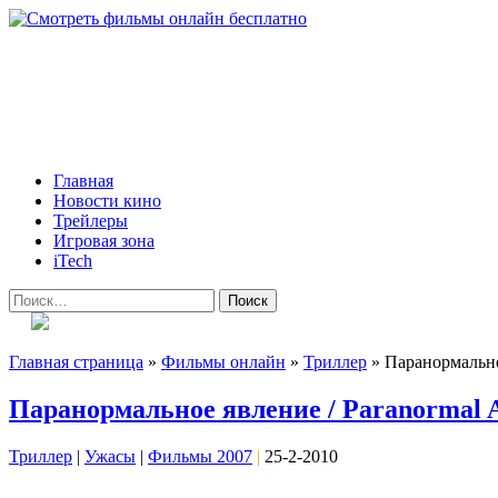
Skip
to
content
Всё о кино и не только
Все актуальные и интересные новости на 24kadra.ru
Primary
Главная
Menu
Новости кино
Трейлеры
Игровая зона
iTech
Найти:
Главная страница
»
Фильмы онлайн
»
Триллер
»
Паранормальное
Паранормальное явление / Paranormal A
Триллер
|
Ужасы
|
Фильмы 2007
|
25-2-2010