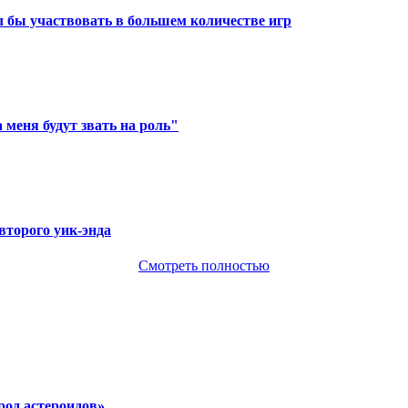
ел бы участвовать в большем количестве игр
 меня будут звать на роль"
второго уик-энда
Смотреть полностью
род астероидов»