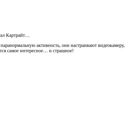
тал Картрайт…
ь паранормальную активность, они настраивают видеокамеру,
ется самое интересное… и страшное!