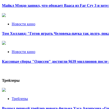
Майкл Мэндо заявил, что обожает Вааса из Far Cry 3 и хот
Новости кино
Том Холланд: "Готов играть Человека-паука так долго, пока
Новости кино
Кассовые сборы "Одиссеи" достигли $639 миллионов после 
Трейлеры
Трейлеры
Вышел первый трейлер нового фильма Уэса Андерсона «Го