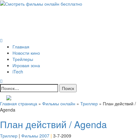
Skip
to
Всё о кино и не только
content
Все актуальные и интересные новости на 24kadra.ru
Primary
Menu
Главная
Новости кино
Трейлеры
Игровая зона
iTech
Найти:
Главная страница
»
Фильмы онлайн
»
Триллер
»
План действий /
Agenda
План действий / Agenda
Триллер
|
Фильмы 2007
|
3-7-2009