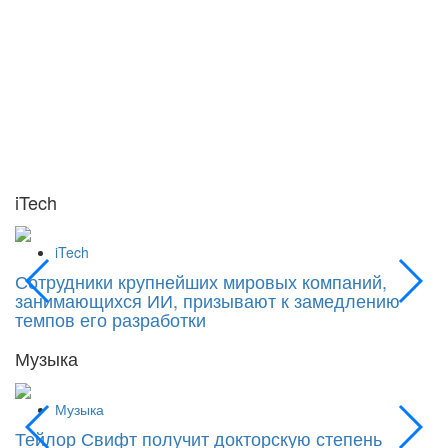
iTech
iTech
Сотрудники крупнейших мировых компаний,
«
занимающихся ИИ, призывают к замедлению
к
темпов его разработки
Музыка
Музыка
Тейлор Свифт получит докторскую степень
М