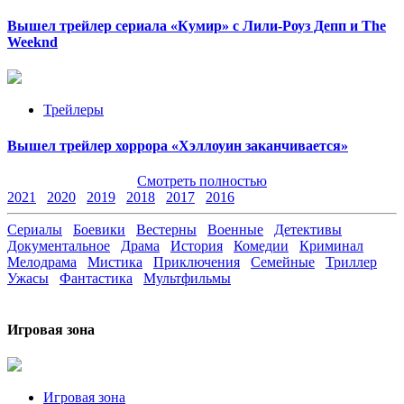
Вышел трейлер сериала «Кумир» с Лили-Роуз Депп и The
Weeknd
Трейлеры
Вышел трейлер хоррора «Хэллоуин заканчивается»
Смотреть полностью
2021
2020
2019
2018
2017
2016
Сериалы
Боевики
Вестерны
Военные
Детективы
Документальное
Драма
История
Комедии
Криминал
Мелодрама
Мистика
Приключения
Семейные
Триллер
Ужасы
Фантастика
Мультфильмы
Игровая зона
Игровая зона