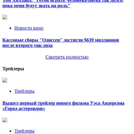
Том Холланд: "Готов играть Человека-паука так долго,
пока меня будут звать на роль"
Новости кино
Кассовые сборы "Одиссеи" достигли $639 миллионов
после второго уик-энда
Смотреть полностью
Трейлеры
Трейлеры
Вышел первый трейлер нового фильма Уэса Андерсона
«Город астероидов»
Трейлеры