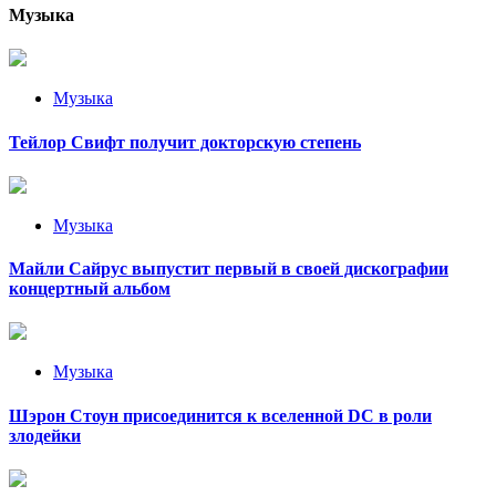
Музыка
Музыка
Тейлор Свифт получит докторскую степень
Музыка
Майли Сайрус выпустит первый в своей дискографии
концертный альбом
Музыка
Шэрон Стоун присоединится к вселенной DC в роли
злодейки