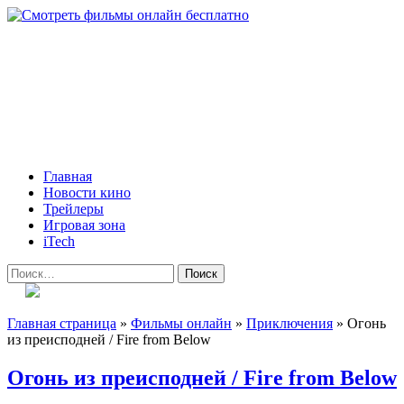
Skip
to
content
Всё о кино и не только
Все актуальные и интересные новости на 24kadra.ru
Primary
Главная
Menu
Новости кино
Трейлеры
Игровая зона
iTech
Найти:
Главная страница
»
Фильмы онлайн
»
Приключения
»
Огонь
из преисподней / Fire from Below
Огонь из преисподней / Fire from Below