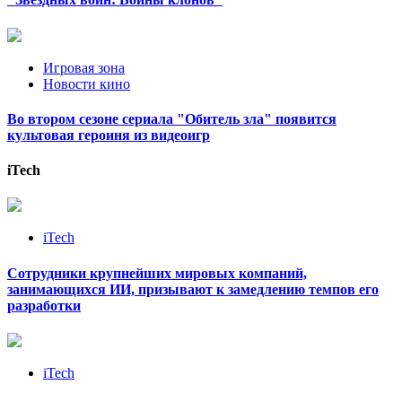
Игровая зона
Новости кино
Во втором сезоне сериала "Обитель зла" появится
культовая героиня из видеоигр
iTech
iTech
Сотрудники крупнейших мировых компаний,
занимающихся ИИ, призывают к замедлению темпов его
разработки
iTech