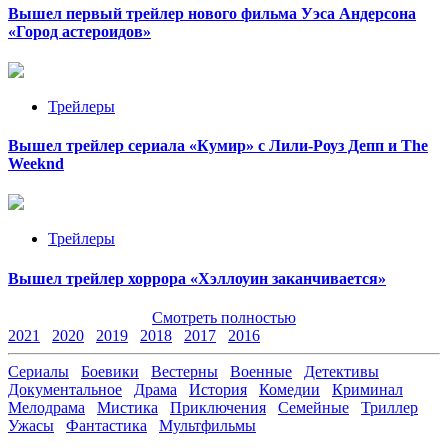
Вышел первый трейлер нового фильма Уэса Андерсона
«Город астероидов»
Трейлеры
Вышел трейлер сериала «Кумир» с Лили-Роуз Депп и The
Weeknd
Трейлеры
Вышел трейлер хоррора «Хэллоуин заканчивается»
Смотреть полностью
2021
2020
2019
2018
2017
2016
Сериалы
Боевики
Вестерны
Военные
Детективы
Документальное
Драма
История
Комедии
Криминал
Мелодрама
Мистика
Приключения
Семейные
Триллер
Ужасы
Фантастика
Мультфильмы