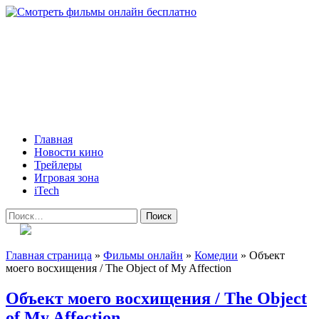
Skip
to
content
Всё о кино и не только
Все актуальные и интересные новости на 24kadra.ru
Primary
Главная
Menu
Новости кино
Трейлеры
Игровая зона
iTech
Найти:
Главная страница
»
Фильмы онлайн
»
Комедии
»
Объект
моего восхищения / The Object of My Affection
Объект моего восхищения / The Object
of My Affection