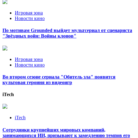
Игровая зона
Новости кино
По мотивам Grounded выйдет мультсериал от сценариста
"Звёздных войн: Войны клонов"
Игровая зона
Новости кино
Во втором сезоне сериала "Обитель зла" появится
культовая героиня из видеоигр
iTech
iTech
Сотрудники крупнейших мировых компаний,
занимающихся ИИ, призывают к замедлению темпов его