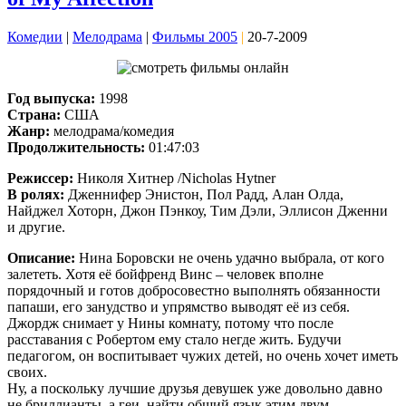
Комедии
|
Мелодрама
|
Фильмы 2005
|
20-7-2009
Год выпуска:
1998
Страна:
США
Жанр:
мелодрама/комедия
Продолжительность:
01:47:03
Режиссер:
Николя Хитнер /Nicholas Hytner
В ролях:
Дженнифер Энистон, Пол Радд, Алан Олда,
Найджел Хоторн, Джон Пэнкоу, Тим Дэли, Эллисон Дженни
и другие.
Описание:
Нина Боровски не очень удачно выбрала, от кого
залететь. Хотя её бойфренд Винс – человек вполне
порядочный и готов добросовестно выполнять обязанности
папаши, его занудство и упрямство выводят её из себя.
Джордж снимает у Нины комнату, потому что после
расставания с Робертом ему стало негде жить. Будучи
педагогом, он воспитывает чужих детей, но очень хочет иметь
своих.
Ну, а поскольку лучшие друзья девушек уже довольно давно
не бриллианты, а геи, найти общий язык этим двум