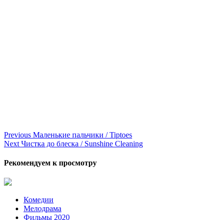
Continue
Previous
Маленькие пальчики / Tiptoes
Next
Чистка до блеска / Sunshine Cleaning
Reading
Рекомендуем к просмотру
Комедии
Мелодрама
Фильмы 2020