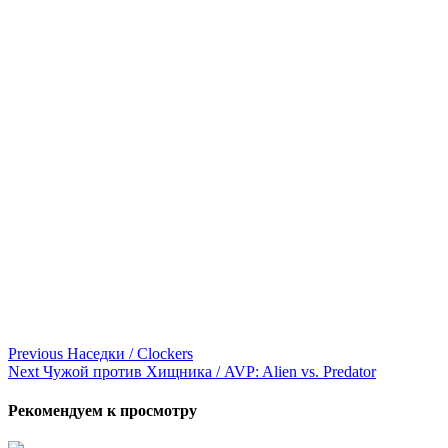
Continue
Previous
Наседки / Clockers
Next
Чужой против Хищника / AVP: Alien vs. Predator
Reading
Рекомендуем к просмотру