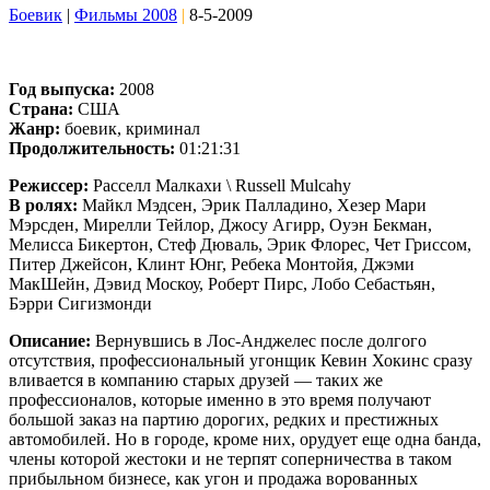
Боевик
|
Фильмы 2008
|
8-5-2009
Год выпуска:
2008
Страна:
США
Жанр:
боевик, криминал
Продолжительность:
01:21:31
Режиссер:
Расселл Малкахи \ Russell Mulcahy
В ролях:
Майкл Мэдсен, Эрик Палладино, Хезер Мари
Мэрсден, Мирелли Тейлор, Джосу Агирр, Оуэн Бекман,
Мелисса Бикертон, Стеф Дюваль, Эрик Флорес, Чет Гриссом,
Питер Джейсон, Клинт Юнг, Ребека Монтойя, Джэми
МакШейн, Дэвид Москоу, Роберт Пирс, Лобо Себастьян,
Бэрри Сигизмонди
Описание:
Вернувшись в Лос-Анджелес после долгого
отсутствия, профессиональный угонщик Кевин Хокинс сразу
вливается в компанию старых друзей — таких же
профессионалов, которые именно в это время получают
большой заказ на партию дорогих, редких и престижных
автомобилей. Но в городе, кроме них, орудует еще одна банда,
члены которой жестоки и не терпят соперничества в таком
прибыльном бизнесе, как угон и продажа ворованных