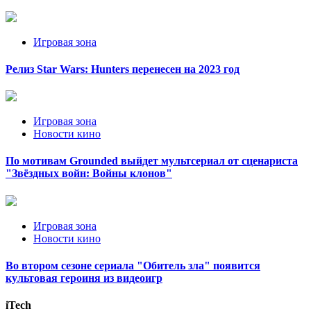
Игровая зона
Релиз Star Wars: Hunters перенесен на 2023 год
Игровая зона
Новости кино
По мотивам Grounded выйдет мультсериал от сценариста
"Звёздных войн: Войны клонов"
Игровая зона
Новости кино
Во втором сезоне сериала "Обитель зла" появится
культовая героиня из видеоигр
iTech