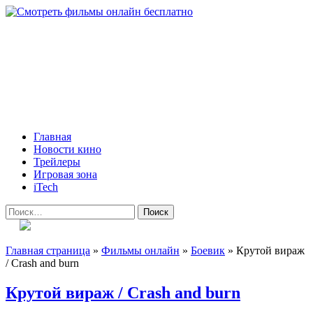
Skip
to
content
Всё о кино и не только
Все актуальные и интересные новости на 24kadra.ru
Primary
Главная
Menu
Новости кино
Трейлеры
Игровая зона
iTech
Найти:
Главная страница
»
Фильмы онлайн
»
Боевик
»
Крутой вираж
/ Crash and burn
Крутой вираж / Crash and burn