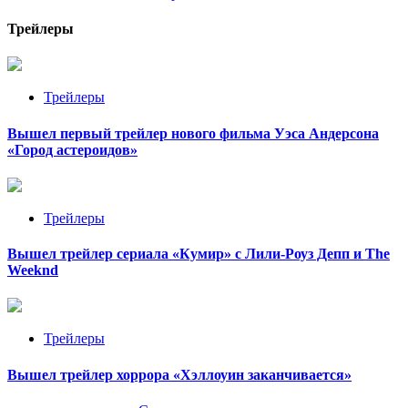
Трейлеры
Трейлеры
Вышел первый трейлер нового фильма Уэса Андерсона
«Город астероидов»
Трейлеры
Вышел трейлер сериала «Кумир» с Лили-Роуз Депп и The
Weeknd
Трейлеры
Вышел трейлер хоррора «Хэллоуин заканчивается»