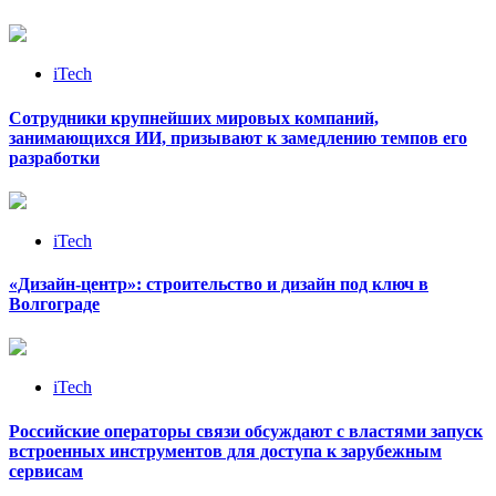
iTech
Сотрудники крупнейших мировых компаний,
занимающихся ИИ, призывают к замедлению темпов его
разработки
iTech
«Дизайн‑центр»: строительство и дизайн под ключ в
Волгограде
iTech
Российские операторы связи обсуждают с властями запуск
встроенных инструментов для доступа к зарубежным
сервисам