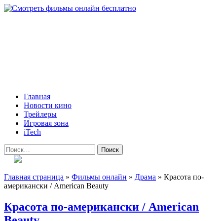
Skip
to
content
Всё о кино и не только
Все актуальные и интересные новости на 24kadra.ru
Primary
Главная
Menu
Новости кино
Трейлеры
Игровая зона
iTech
Найти:
Главная страница
»
Фильмы онлайн
»
Драма
»
Красота по-
американски / American Beauty
Красота по-американски / American
Beauty