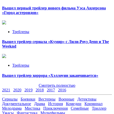
Вышел первый трейлер нового фильма Уэса Андерсона
«Город астероидов»
Трейлеры
Вышел трейлер сериала «Кумир» с Лили-Роуз Депп и The
Weeknd
Трейлеры
Вышел трейлер хоррора «Хэллоуин заканчивается»
Смотреть полностью
2021
2020
2019
2018
2017
2016
Сериалы
Боевики
Вестерны
Военные
Детективы
Документальное
Драма
История
Комедии
Криминал
Мелодрама
Мистика
Приключения
Семейные
Триллер
Ужасы
Фантастика
Мультфильмы