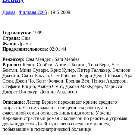
Драма
|
Фильмы 2005
|
19-5-2009
Год выпуска:
1999
Страна:
Сша
Жанр:
Драма
Продолжительность:
02:01:44
Режиссер:
Сэм Мендес / Sam Mendes
В ролях:
Кевин Спэйси, Аннетт Бенинг, Тора Берч, Уэс
Бентли, Мина Сувари, Крис Купер, Питер Галлахер, Эллисон
Дженни, Скотт Бакула, Сэм Робардс, Барри Дель Шерман, Ара
Сели, Джон Чо, Кент Фолкон, Бренда Вел, Нэнси Андерсон,
Стефани Риццо, Амбер Смит, Джоэл МакКрэри, Марисса
Джэрет Винокур, Деннис Андерсон
Описание:
Лестер Бернэм переживает кризис среднего
возраста. Его не уважают и не ценят на работе, а от
счастливой семьи осталась лишь видимость. У жены
Кэролайн страстный роман с коллегой по работе, а угрюмая
дочь-подросток Джейн увлечена соседским парнем,
побывавшим в психиатрической больнице