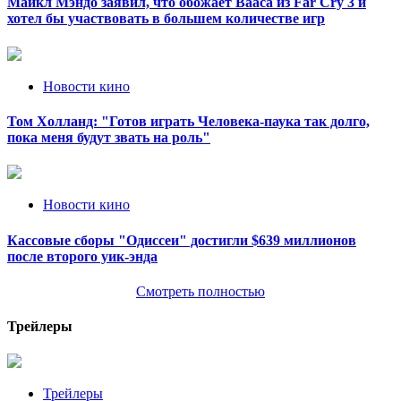
Майкл Мэндо заявил, что обожает Вааса из Far Cry 3 и
хотел бы участвовать в большем количестве игр
Новости кино
Том Холланд: "Готов играть Человека-паука так долго,
пока меня будут звать на роль"
Новости кино
Кассовые сборы "Одиссеи" достигли $639 миллионов
после второго уик-энда
Смотреть полностью
Трейлеры
Трейлеры