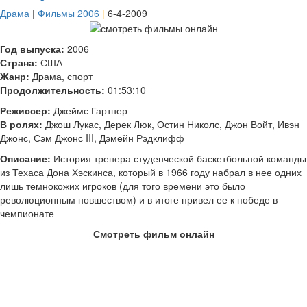
Драма
|
Фильмы 2006
|
6-4-2009
Год выпуска:
2006
Страна:
США
Жанр:
Драма, спорт
Продолжительность:
01:53:10
Режиссер:
Джеймс Гартнер
В ролях:
Джош Лукас, Дерек Люк, Остин Николс, Джон Войт, Ивэн
Джонс, Сэм Джонс III, Дэмейн Рэдклифф
Описание:
История тренера студенческой баскетбольной команды
из Техаса Дона Хэскинса, который в 1966 году набрал в нее одних
лишь темнокожих игроков (для того времени это было
революционным новшеством) и в итоге привел ее к победе в
чемпионате
Смотреть фильм онлайн