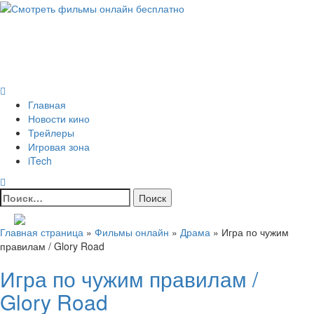
Skip
to
Всё о кино и не только
content
Все актуальные и интересные новости на 24kadra.ru
Primary
Menu
Главная
Новости кино
Трейлеры
Игровая зона
iTech
Найти:
Главная страница
»
Фильмы онлайн
»
Драма
»
Игра по чужим
правилам / Glory Road
Игра по чужим правилам /
Glory Road