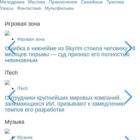
Мелодрама
Мистика
Приключения
Семейные
Триллер
Ужасы
Фантастика
Мультфильмы
Игровая зона
Игровая зона
Ошибка в никнейме из Skyrim стоила человеку 18
С
месяцев тюрьмы — суд признал его полностью
Si
невиновным
iTech
iTech
Сотрудники крупнейших мировых компаний,
«
занимающихся ИИ, призывают к замедлению
к
темпов его разработки
Музыка
Музыка