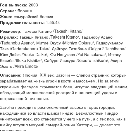
Год выпуска:
2003
Страна:
Япония
Жанр:
самурайский боевик
Продолжительность:
1:55:44
Режиссер:
Такеши Китано /Takeshi Kitano/
В ролях:
Такеши Китано /Takeshi Kitano/, Таданобу Асано
/Tadanobu Asano/, Митиё Окусу /Michiyo Ookusu/, Гадаруканару
Така /Gadarukanaru Taka/, Дайгоро Татибана /Daigor? Tachibana/,
Юко Дайкэ /Yuuko Daike/, Юи Нацукава /Yui Natsukawa/, Иттоку
Кисибэ /Ittoku Kishibe/, Сабуро Исикура /Saburo Ishikura/, Акира
Эмото /Akira Emoto/
Описание:
Япония, XIX век. Затоiчи — слепой странник, который
зарабатывает на жизнь игрой в кости и массажем. Но за этим
скромным фасадом скрывается боец, искусно владеющий мечом,
обладающий молниеносной реакцией и наносящий удары с
потрясающей точностью.
Затоiчи приходит в расположенный высоко в горах городок,
находящийся во власти шайки Гиндзо. Безжалостный Гиндзо
уничтожает всех, кто становится у него на пути, а с тех пор, как в
шайку вступил могучий самурай-ронин Хаттори, — делает это
молниеносно.