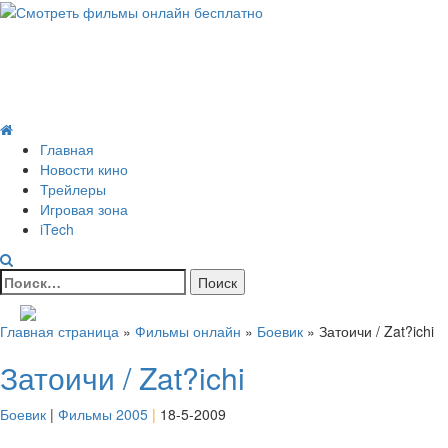
Skip
to
Всё о кино и не только
content
Все актуальные и интересные новости на 24kadra.ru
Primary
Menu
Главная
Новости кино
Трейлеры
Игровая зона
iTech
Найти:
Главная страница
»
Фильмы онлайн
»
Боевик
»
Затоичи / Zat?ichi
Затоичи / Zat?ichi
Боевик
|
Фильмы 2005
|
18-5-2009