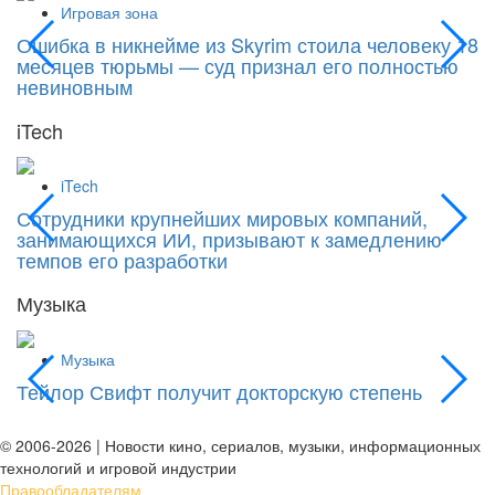
Игровая зона
Ошибка в никнейме из Skyrim стоила человеку 18
С
месяцев тюрьмы — суд признал его полностью
Si
невиновным
iTech
iTech
Сотрудники крупнейших мировых компаний,
«
занимающихся ИИ, призывают к замедлению
к
темпов его разработки
Музыка
Музыка
Тейлор Свифт получит докторскую степень
М
д
© 2006-2026 | Новости кино, сериалов, музыки, информационных
технологий и игровой индустрии
Правообладателям