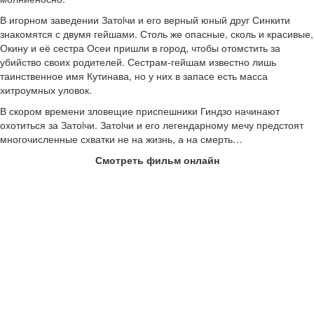
В игорном заведении Затоiчи и его верный юный друг Синкити
знакомятся с двумя гейшами. Столь же опасные, сколь и красивые,
Окину и её сестра Осеи пришли в город, чтобы отомстить за
убийство своих родителей. Сестрам-гейшам известно лишь
таинственное имя Кутинава, но у них в запасе есть масса
хитроумных уловок.
В скором времени зловещие приспешники Гиндзо начинают
охотиться за Затоiчи. Затоiчи и его легендарному мечу предстоят
многочисленные схватки не на жизнь, а на смерть…
Смотреть фильм онлайн