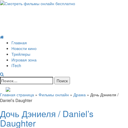
Skip
to
Всё о кино и не только
content
Все актуальные и интересные новости на 24kadra.ru
Primary
Menu
Главная
Новости кино
Трейлеры
Игровая зона
iTech
Найти:
Главная страница
»
Фильмы онлайн
»
Драма
»
Дочь Дэниеля /
Daniel’s Daughter
Дочь Дэниеля / Daniel’s
Daughter