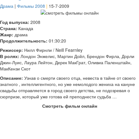
Драма
|
Фильмы 2008
|
15-7-2009
Год выпуска:
2008
Страна:
Канада
Жанр:
драма
Продолжительность:
01:30:20
Режиссер:
Нилл Фирнли / Neill Fearnley
В ролях:
Лондон Энжелис, Мартин Дойл, Брендон Фирла, Дорли
Джин-Луис, Лаура Лейтон, Дерек МакГрат, Оливиа Паленштайн,
МакКензи Скот
Описание:
Узнав о смерти своего отца, невеста в тайне от своего
знатного , интеллигентного, но уже немолодого жениха на кануне
свадьбы отправляется в город своего детства, не подозревая о
сюрпризе, который уже готова ей преподнести судьба …
Смотреть фильм онлайн