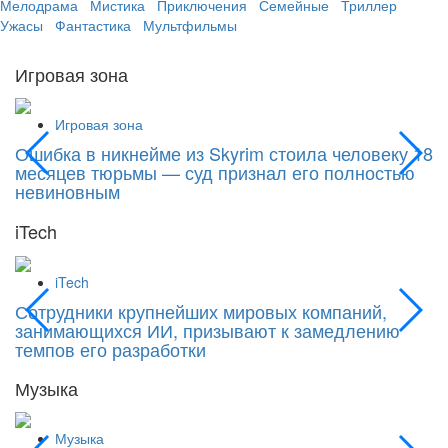
Мелодрама
Мистика
Приключения
Семейные
Триллер
Ужасы
Фантастика
Мультфильмы
Игровая зона
Игровая зона
Ошибка в никнейме из Skyrim стоила человеку 18
С
месяцев тюрьмы — суд признал его полностью
Si
невиновным
iTech
iTech
Сотрудники крупнейших мировых компаний,
«
занимающихся ИИ, призывают к замедлению
к
темпов его разработки
Музыка
Музыка