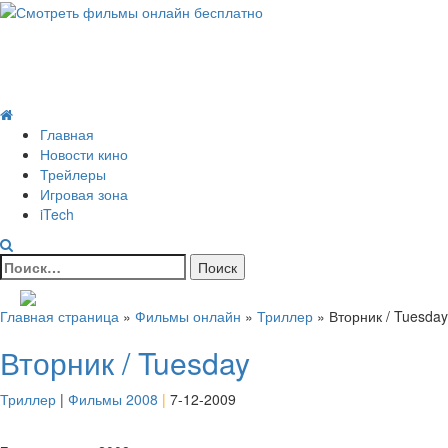
Skip
to
Всё о кино и не только
content
Все актуальные и интересные новости на 24kadra.ru
Primary
Menu
Главная
Новости кино
Трейлеры
Игровая зона
iTech
Найти:
Главная страница
»
Фильмы онлайн
»
Триллер
»
Вторник / Tuesday
Вторник / Tuesday
Триллер
|
Фильмы 2008
|
7-12-2009