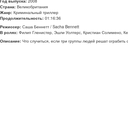
Год выпуска:
2008
Страна:
Великобритания
Жанр:
Криминальный триллер
Продолжительность:
01:16:36
Режиссер:
Саша Беннетт / Sacha Bennett
В ролях:
Филип Гленистер, Эшли Уолтерс, Кристиан Солимено, Ке
Описание:
Что случиться, если три группы людей решат ограбить од