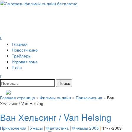
Skip
to
Всё о кино и не только
content
Все актуальные и интересные новости на 24kadra.ru
Primary
Menu
Главная
Новости кино
Трейлеры
Игровая зона
iTech
Найти:
Главная страница
»
Фильмы онлайн
»
Приключения
»
Ван
Хельсинг / Van Helsing
Ван Хельсинг / Van Helsing
Приключения
|
Ужасы
|
Фантастика
|
Фильмы 2005
|
14-7-2009