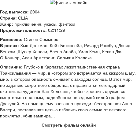
Год выпуска:
2004
Страна:
США
Жанр:
приключения, ужасы, фэнтэзи
Продолжительность:
02:11:29
Режиссер:
Стивен Соммерс
В ролях:
Хью Джекман, Кейт Бекинсейл, Ричард Роксбур, Дэвид
Венхам ,Шулер Хенсли, Елена Анайа, Уилл Кемп, Кевин Дж.
О`Коннор, Алан Армстронг, Сильвия Коллока
Описание:
Глубоко в Карпатах лежит таинственная страна
Трансильвания — мир, в котором зло встречается на каждом шагу,
мир, в котором опасность оживает с заходом солнца. В этот мир,
по заданию секретного общества, отправляется легендарный
охотник на чудовищ Ван Хельсинг, чтобы скрестить оружие со
смертельно опасным, наделённым неведомой силой графом
Дракулой. На помощь ему внезапно приходит бесстрашная Анна
Валери, поставившая целью избавить свою семью от векового
проклятья, убив вампира…
Смотреть фильм онлайн