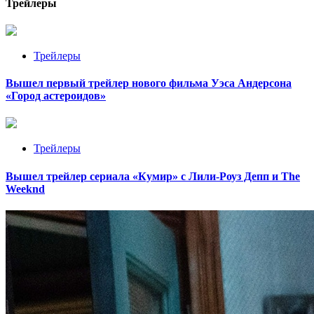
Трейлеры
Трейлеры
Вышел первый трейлер нового фильма Уэса Андерсона
«Город астероидов»
Трейлеры
Вышел трейлер сериала «Кумир» с Лили-Роуз Депп и The
Weeknd