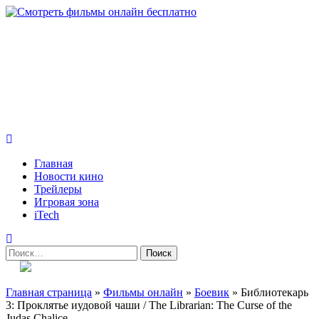
Skip
to
content
Всё о кино и не только
Все актуальные и интересные новости на 24kadra.ru
Primary
Menu
Главная
Новости кино
Трейлеры
Игровая зона
iTech
Найти:
Главная страница
»
Фильмы онлайн
»
Боевик
»
Библиотекарь
3: Проклятье иудовой чаши / The Librarian: The Curse of the
Judas Chalice