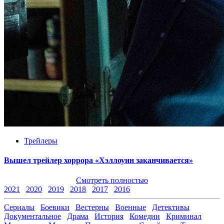
Трейлеры
Вышел трейлер хоррора «Хэллоуин заканчивается»
Смотреть полностью
2021
2020
2019
2018
2017
2016
Сериалы
Боевики
Вестерны
Военные
Детективы
Документальное
Драма
История
Комедии
Криминал