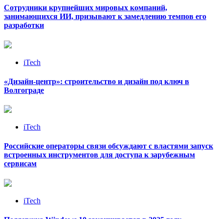
Сотрудники крупнейших мировых компаний,
занимающихся ИИ, призывают к замедлению темпов его
разработки
iTech
«Дизайн‑центр»: строительство и дизайн под ключ в
Волгограде
iTech
Российские операторы связи обсуждают с властями запуск
встроенных инструментов для доступа к зарубежным
сервисам
iTech