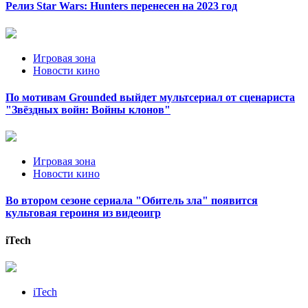
Релиз Star Wars: Hunters перенесен на 2023 год
Игровая зона
Новости кино
По мотивам Grounded выйдет мультсериал от сценариста
"Звёздных войн: Войны клонов"
Игровая зона
Новости кино
Во втором сезоне сериала "Обитель зла" появится
культовая героиня из видеоигр
iTech
iTech