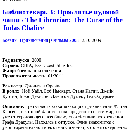
Библиотекарь 3: Проклятье иудовой
чаши / The Librarian: The Curse of the
Judas Chalice
Боевик
|
Приключения
|
Фильмы 2008
|
23-6-2009
Год выпуска:
2008
Страна:
США, East Coast Films Inc.
Жанр:
боевик, приключения
Продолжительность:
01:30:11
Режиссер:
Джонатан Фрейкс
В ролях:
Ной Уайл, Боб Ньюхарт, Стана Катич, Джейн
Куртин, Брюс Дэвисон, Джейсон Дуглас, Тед Олдермен
Описание:
Третья часть захватывающих приключений Флина
Карсена, в которой Флину вновь предстоит спасти мир, но
уже от угрожающего всеобщему спокойствию воскрешения
Графа Дракулы. Находясь в отпуске, Флин знакомится с
умопомрачительной красоткой Симоной, которая совершенно