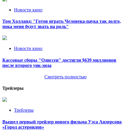
Новости кино
Том Холланд: "Готов играть Человека-паука так долго,
пока меня будут звать на роль"
Новости кино
Кассовые сборы "Одиссеи" достигли $639 миллионов
после второго уик-энда
Смотреть полностью
Трейлеры
Трейлеры
Вышел первый трейлер нового фильма Уэса Андерсона
«Город астероидов»