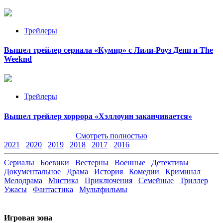
Трейлеры
Вышел трейлер сериала «Кумир» с Лили-Роуз Депп и The
Weeknd
Трейлеры
Вышел трейлер хоррора «Хэллоуин заканчивается»
Смотреть полностью
2021
2020
2019
2018
2017
2016
Сериалы
Боевики
Вестерны
Военные
Детективы
Документальное
Драма
История
Комедии
Криминал
Мелодрама
Мистика
Приключения
Семейные
Триллер
Ужасы
Фантастика
Мультфильмы
Игровая зона