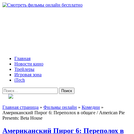
Skip
to
content
Всё о кино и не только
Все актуальные и интересные новости на 24kadra.ru
Primary
Главная
Menu
Новости кино
Трейлеры
Игровая зона
iTech
Найти:
Главная страница
»
Фильмы онлайн
»
Комедии
»
Американский Пирог 6: Переполох в общаге / American Pie
Presents: Beta House
Американский Пирог 6: Переполох в