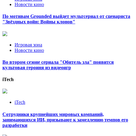
Новости кино
По мотивам Grounded выйдет мультсериал от сценариста
"Звёздных войн: Войны клонов"
Игровая зона
Новости кино
Во втором сезоне сериала "Обитель зла" появится
культовая героиня из видеоигр
iTech
iTech
Сотрудники крупнейших мировых компаний,
занимающихся ИИ, призывают к замедлению темпов его
разработки