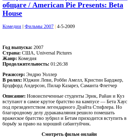
общаге / American Pie Presents: Beta
House
Комедии
|
Фильмы 2007
|
4-5-2009
Год выпуска:
2007
Страна:
США, Universal Pictures
Жанр:
Комедия
Продолжительность:
01:26:38
Режиссер:
Эндрю Уоллер
В ролях:
Юджин Леви, Робби Амелл, Кристин Барджер,
Брэдфорд Андерсон, Пилар Казарез, Саманта Флетчер
Описание:
Новоиспеченные студенты Эрик, Райан и Куз
вступают в самое крутое братство на кампусе — Бета Хаус
под президентством легендарного Дуайта Стифлера. Но
благородному делу дуракаваляния решило помешать
вражеское братство зубрил и Бетам приходится вступить в
борьбу за право на хороший сабантуйчик.
Смотреть фильм онлайн