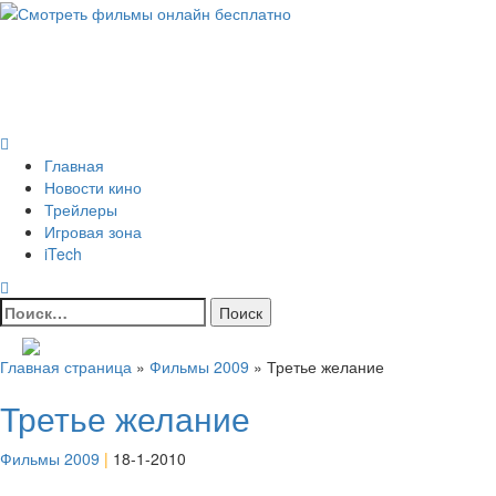
Skip
to
Всё о кино и не только
content
Все актуальные и интересные новости на 24kadra.ru
Primary
Menu
Главная
Новости кино
Трейлеры
Игровая зона
iTech
Найти:
Главная страница
»
Фильмы 2009
»
Третье желание
Третье желание
Фильмы 2009
|
18-1-2010