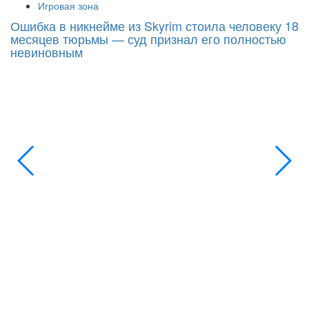
Игровая зона
Ошибка в никнейме из Skyrim стоила человеку 18
С
месяцев тюрьмы — суд признал его полностью
Si
невиновным