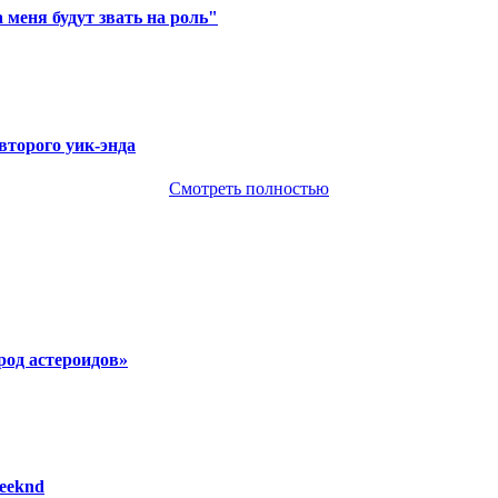
 меня будут звать на роль"
второго уик-энда
Смотреть полностью
род астероидов»
eeknd