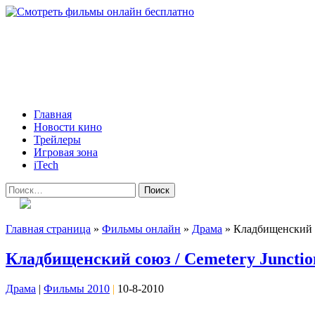
Skip
to
content
Всё о кино и не только
Все актуальные и интересные новости на 24kadra.ru
Primary
Главная
Menu
Новости кино
Трейлеры
Игровая зона
iTech
Найти:
Главная страница
»
Фильмы онлайн
»
Драма
»
Кладбищенский с
Кладбищенский союз / Cemetery Junctio
Драма
|
Фильмы 2010
|
10-8-2010