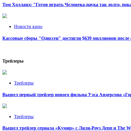
Том Холланд: "Готов играть Человека-паука так долго, пока
Новости кино
Кассовые сборы "Одиссеи" достигли $639 миллионов после 
Трейлеры
Трейлеры
Вышел первый трейлер нового фильма Уэса Андерсона «Го
Трейлеры
Вышел трейлер сериала «Кумир» с Лили-Роуз Депп и The W