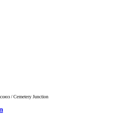
оюз / Cemetery Junction
n