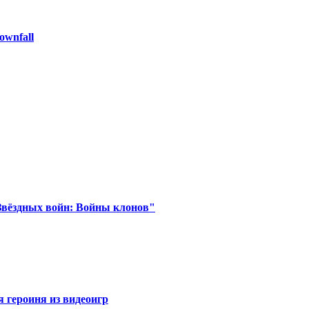
ownfall
Звёздных войн: Войны клонов"
я героиня из видеоигр