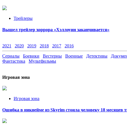
Трейлеры
Вышел трейлер хоррора «Хэллоуин заканчивается»
2021
2020
2019
2018
2017
2016
Сериалы
Боевики
Вестерны
Военные
Детективы
Докумен
Фантастика
Мультфильмы
Игровая зона
Игровая зона
Ошибка в никнейме из Skyrim стоила человеку 18 месяцев