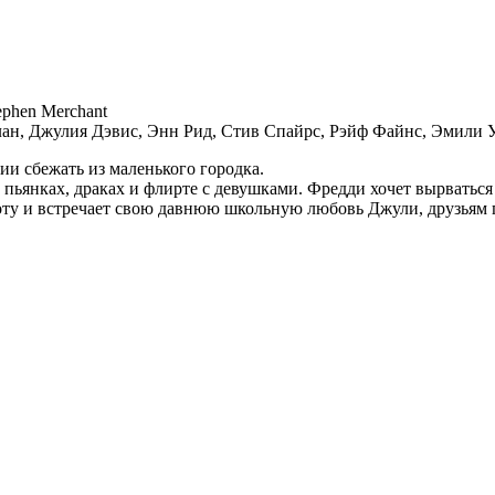
ephen Merchant
н, Джулия Дэвис, Энн Рид, Стив Спайрс, Рэйф Файнс, Эмили У
ии сбежать из маленького городка.
 пьянках, драках и флирте с девушками. Фредди хочет вырваться 
ту и встречает свою давнюю школьную любовь Джули, друзьям п