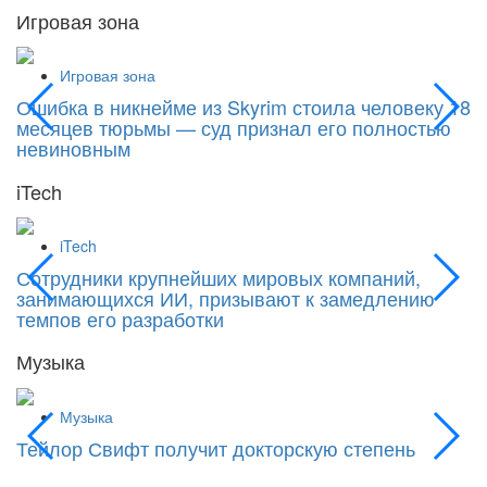
Игровая зона
Игровая зона
Ошибка в никнейме из Skyrim стоила человеку 18
С
месяцев тюрьмы — суд признал его полностью
Si
невиновным
iTech
iTech
Сотрудники крупнейших мировых компаний,
«
занимающихся ИИ, призывают к замедлению
к
темпов его разработки
Музыка
Музыка
Тейлор Свифт получит докторскую степень
М
д