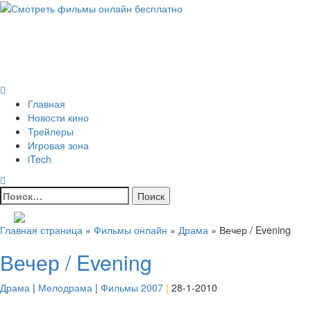
Skip
to
Всё о кино и не только
content
Все актуальные и интересные новости на 24kadra.ru
Primary
Menu
Главная
Новости кино
Трейлеры
Игровая зона
iTech
Найти:
Главная страница
»
Фильмы онлайн
»
Драма
»
Вечер / Evening
Вечер / Evening
Драма
|
Мелодрама
|
Фильмы 2007
|
28-1-2010