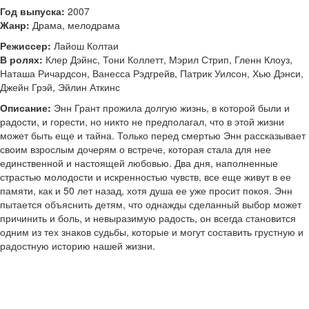
Год выпуска:
2007
Жанр:
Драма, мелодрама
Режиссер:
Лайош Колтаи
В ролях:
Клер Дэйнс, Тони Коллетт, Мэрил Стрип, Гленн Клоуз,
Наташа Ричардсон, Ванесса Рэдгрейв, Патрик Уилсон, Хью Дэнси,
Джейн Грэй, Эйлин Аткинс
Описание:
Энн Грант прожила долгую жизнь, в которой были и
радости, и горести, но никто не предполагал, что в этой жизни
может быть еще и тайна. Только перед смертью Энн рассказывает
своим взрослым дочерям о встрече, которая стала для нее
единственной и настоящей любовью. Два дня, наполненные
страстью молодости и искренностью чувств, все еще живут в ее
памяти, как и 50 лет назад, хотя душа ее уже просит покоя. Энн
пытается объяснить детям, что однажды сделанный выбор может
причинить и боль, и невыразимую радость, он всегда становится
одним из тех знаков судьбы, которые и могут составить грустную и
радостную историю нашей жизни.