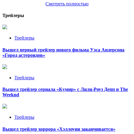
Смотреть полностью
Трейлеры
Трейлеры
Вышел первый трейлер нового фильма Уэса Андерсона
«Город астероидов»
Трейлеры
Вышел трейлер сериала «Кумир» с Лили-Роуз Депп и The
Weeknd
Трейлеры
Вышел трейлер хоррора «Хэллоуин заканчивается»