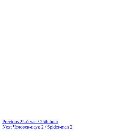
Continue
Previous
25-й час / 25th hour
Next
Человек-паук 2 / Spider-man 2
Reading