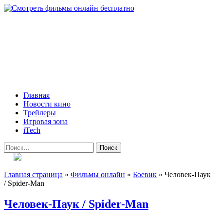
Skip
to
content
Всё о кино и не только
Все актуальные и интересные новости на 24kadra.ru
Primary
Главная
Menu
Новости кино
Трейлеры
Игровая зона
iTech
Найти:
Главная страница
»
Фильмы онлайн
»
Боевик
»
Человек-Паук
/ Spider-Man
Человек-Паук / Spider-Man