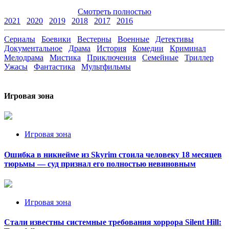
Смотреть полностью
2021
2020
2019
2018
2017
2016
Сериалы
Боевики
Вестерны
Военные
Детективы
Документальное
Драма
История
Комедии
Криминал
Мелодрама
Мистика
Приключения
Семейные
Триллер
Ужасы
Фантастика
Мультфильмы
Игровая зона
Игровая зона
Ошибка в никнейме из Skyrim стоила человеку 18 месяцев
тюрьмы — суд признал его полностью невиновным
Игровая зона
Стали известны системные требования хоррора Silent Hill: