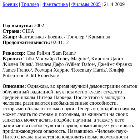
Боевик
|
Триллер
|
Фантастика
|
Фильмы 2005
|
21-4-2009
Год выпуска:
2002
Страна:
США
Жанр:
Фантастика / Боевик / Триллер / Криминал
Продолжительность:
02:01:12
Режиссер:
Сэм Рэйми /Sam Raimi/
В ролях:
Тоби Мануайр /Tobey Maguire/, Кирстен Данст
/Kirsten Dunst/, Уиллем Дафо /Willem Dafoe/, Джеймс Франко
/James Franco/, Розмари Харрис /Rosemary Harris/, Клифф
Робертсон /Cliff Robertson/
Описание:
Однажды, во время научной демонстрации опытов
облученный радиацией паук незаметно кусает студента
средней школы Питера Паркера. После этого у молодого
человека развиваются необыкновенные способности,
которыми обладают только пауки. Теперь он, подобно паукам,
может лазить по стенам и потолкам, из жидкости на своих
запястьях может делать подобие паутины, а также у него
развивается особое чувство пауков, помогающее чувствовать
приближающуюся опасность. Назвавшись «Человек-паук»
Питер сначала пытается использовать новые возможности