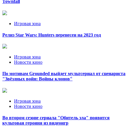
Townfall
Игровая зона
Релиз Star Wars: Hunters перенесен на 2023 год
Игровая зона
Новости кино
По мотивам Grounded выйдет мультсериал от сценариста
"Звёздных войн: Войны клонов"
Игровая зона
Новости кино
Во втором сезоне сериала "Обитель зла" появится
культовая героиня из видеоигр